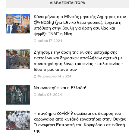
ΔΙΑΒΑΖΟΝΤΑΙ ΤΩΡΑ
Κάνει μήνυση ο Εθνικός μηνυτής Δήμητρας στον
@velopky (για Εθνικό θέμα φυσικά), έρχεται η
υπόθεση στην βουλή για άρση ασυλίας και
ψηφίζει "ΝΑΙ" η Νίκη
Ιουλίου 17, 2024
Ζητήσαμε την άρση της άνισης μεταχείρισης
ένστολων και δημοσίων υπαλλήλων σχετικά με
συνυπηρέτηση λόγω τριτεκνίας - πολυτεκνίας -
Ιδού τι μας απάντησαν
Φεβρουαρίου 14, 2024
Να αναστηθεί και η Ελλάδα!
Μαΐου 05, 2024
H πανδημία covid-19 οφείλεται σε διαρροή του
κορωναϊού από κινεζικό εργαστήριο στην Ουχάν:
Τι αναφέρει Επιτροπή του Κογκρέσου σε έκθεσή
της