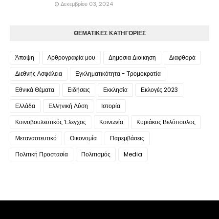
Δεκεμβρίου 03, 2024
ΘΕΜΑΤΙΚΕΣ ΚΑΤΗΓΟΡΙΕΣ
Άποψη
Αρθρογραφία μου
Δημόσια Διοίκηση
Διαφθορά
Διεθνής Ασφάλεια
Εγκληματικότητα - Τρομοκρατία
Εθνικά Θέματα
Ειδήσεις
Εκκλησία
Εκλογές 2023
Ελλάδα
Ελληνική Λύση
Ιστορία
Κοινοβουλευτικός Έλεγχος
Κοινωνία
Κυριάκος Βελόπουλος
Μεταναστευτικό
Οικονομία
Παρεμβάσεις
Πολιτική Προστασία
Πολιτισμός
Media