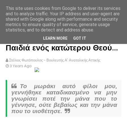
This site uses cookies from Google to deliver its services
ΣΤΕΛΙΟΣ ΦΩΤΟΠΟΥΛΟΣ
and to analyze traffic. Your IP address and user-agent are
shared with Google along with performance and security
metrics to ensure quality of service, generate usage
statistics, and to detect and address abuse.
Επίσημα και με την βούλα!
LEARN MORE
GOT IT
Παιδιά ενός κατώτερου Θεού...
Στέλιος Φωτόπουλος - Βουλευτής Α' Ανατολικής Αττικής
3 Years Ago
Το μωράκι αυτό φίλοι μου,
γεννήθηκε καταδικασμένο να μην
γνωρίσει ποτέ την μάνα που το
γέννησε, ούτε βεβαίως και την μάνα
που το υιοθέτησε.