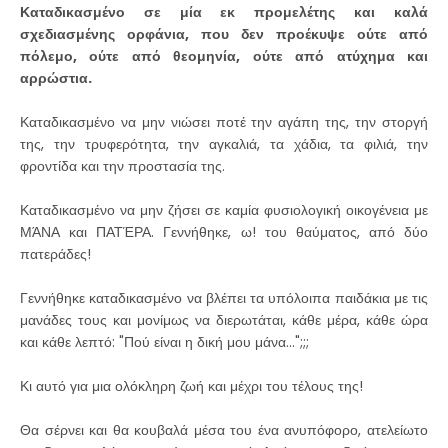
Καταδικασμένο σε μία εκ προμελέτης και καλά
σχεδιασμένης ορφάνια, που δεν προέκυψε ούτε από
πόλεμο, ούτε από θεομηνία, ούτε από ατύχημα και
αρρώστια.
Καταδικασμένο να μην νιώσει ποτέ την αγάπη της, την στοργή
της, την τρυφερότητα, την αγκαλιά, τα χάδια, τα φιλιά, την
φροντίδα και την προστασία της.
Καταδικασμένο να μην ζήσει σε καμία φυσιολογική οικογένεια με
ΜΆΝΑ και ΠΑΤΈΡΑ. Γεννήθηκε, ω! του θαύματος, από δύο
πατεράδες!
Γεννήθηκε καταδικασμένο να βλέπει τα υπόλοιπα παιδάκια με τις
μανάδες τους και μονίμως να διερωτάται, κάθε μέρα, κάθε ώρα
και κάθε λεπτό: "Πού είναι η δική μου μάνα...";;;
Κι αυτό για μια ολόκληρη ζωή και μέχρι του τέλους της!
Θα σέρνει και θα κουβαλά μέσα του ένα ανυπόφορο, ατελείωτο