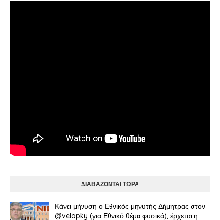
ΔΙΑΒΑΖΟΝΤΑΙ ΤΩΡΑ
Κάνει μήνυση ο Εθνικός μηνυτής Δήμητρας στον
@velopky (για Εθνικό θέμα φυσικά), έρχεται η