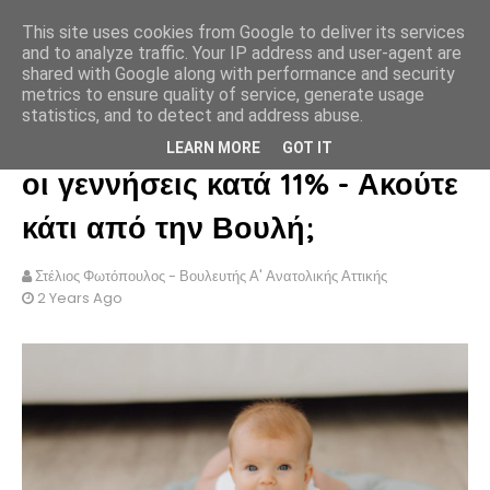
This site uses cookies from Google to deliver its services
ΣΤΕΛΙΟΣ ΦΩΤΟΠΟΥΛΟΣ
and to analyze traffic. Your IP address and user-agent are
shared with Google along with performance and security
metrics to ensure quality of service, generate usage
statistics, and to detect and address abuse.
Μέσα σε ένα χρόνο μειώθηκαν
LEARN MORE
GOT IT
οι γεννήσεις κατά 11% - Ακούτε
κάτι από την Βουλή;
Στέλιος Φωτόπουλος - Βουλευτής Α' Ανατολικής Αττικής
2 Years Ago