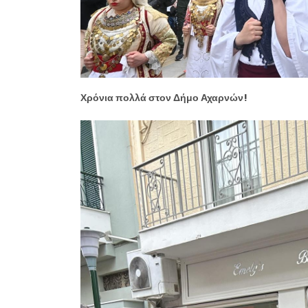
Χρόνια πολλά στον Δήμο Αχαρνών!