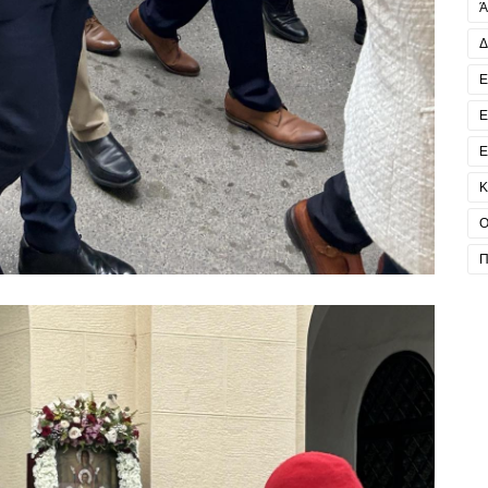
Ά
Δ
Ε
Ε
Ε
Κ
Ο
Π