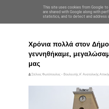
This site uses cookies from Google to d
ΣΤΕΛΙΟΣ ΦΩΤΟΠΟΥΛΟΣ
are shared with Google along with perf
statistics, and to detect and address 
ΑΡΧΙΚΗ
ΠΟΛΙΤΙΚΗ ΑΠΟ
Χρόνια πολλά στον Δήμο
γεννηθήκαμε, μεγαλώσαμ
μας
Στέλιος Φωτόπουλος - Βουλευτής Α' Ανατολικής Αττική