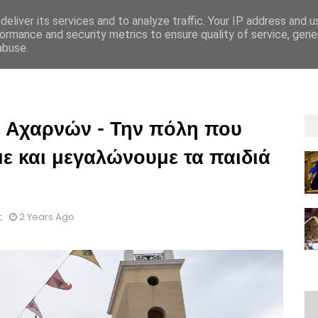
eliver its services and to analyze traffic. Your IP address and 
ormance and security metrics to ensure quality of service, gen
abuse.
ΡΡΗΤΟΥ
GDPR
OΡΟΙ ΚΑΙ ΠΡΟΫΠΟΘEΣΕΙΣ ΕΝΟΙΚIΑΣΗΣ
ΟΡΟΙ ΚΑΙ 
 Αχαρνών - Την πόλη που
ε και μεγαλώνουμε τα παιδιά
ς
2 Years Ago