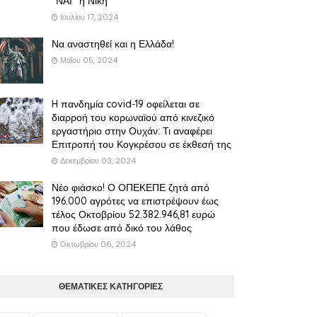
"ΝΑΙ" η Νίκη
Ιουλίου 17, 2024
Να αναστηθεί και η Ελλάδα!
Μαΐου 05, 2024
H πανδημία covid-19 οφείλεται σε
διαρροή του κορωναϊού από κινεζικό
εργαστήριο στην Ουχάν: Τι αναφέρει
Επιτροπή του Κογκρέσου σε έκθεσή της
Δεκεμβρίου 03, 2024
Νέο φιάσκο! Ο ΟΠΕΚΕΠΕ ζητά από
196.000 αγρότες να επιστρέψουν έως
τέλος Οκτοβρίου 52.382.946,81 ευρώ
που έδωσε από δικό του λάθος
Οκτωβρίου 06, 2024
ΘΕΜΑΤΙΚΕΣ ΚΑΤΗΓΟΡΙΕΣ