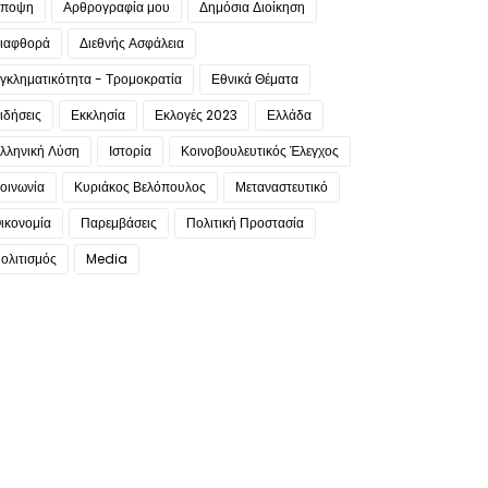
ποψη
Αρθρογραφία μου
Δημόσια Διοίκηση
ιαφθορά
Διεθνής Ασφάλεια
γκληματικότητα - Τρομοκρατία
Εθνικά Θέματα
ιδήσεις
Εκκλησία
Εκλογές 2023
Ελλάδα
λληνική Λύση
Ιστορία
Κοινοβουλευτικός Έλεγχος
οινωνία
Κυριάκος Βελόπουλος
Μεταναστευτικό
ικονομία
Παρεμβάσεις
Πολιτική Προστασία
ολιτισμός
Media