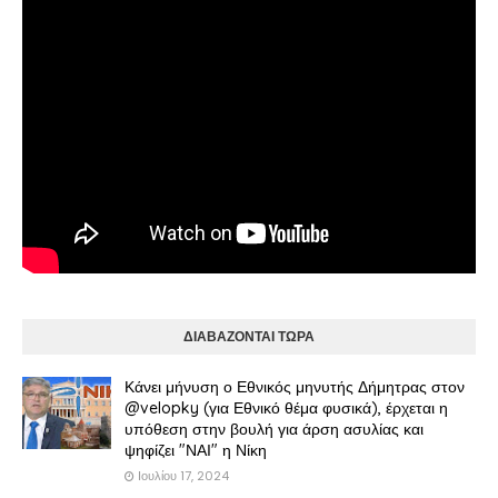
ΔΙΑΒΑΖΟΝΤΑΙ ΤΩΡΑ
Κάνει μήνυση ο Εθνικός μηνυτής Δήμητρας στον
@velopky (για Εθνικό θέμα φυσικά), έρχεται η
υπόθεση στην βουλή για άρση ασυλίας και
ψηφίζει "ΝΑΙ" η Νίκη
Ιουλίου 17, 2024