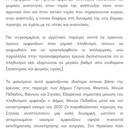
χωρικές ανισότητες στον τομέα της ανάπτυξης τόσο στον
αγροτικό όσο και στον αστικό τομέα που σημειώνονται κυρίως
στην ανάπτυξη, η οποία διαφέρει στη δυναμική της στις βόρειες
περιοχές σε σχέση με τις νότιες και ανατολικές.
Πιο συγκεκριμένα, οι αγροτικές περιοχές κοντά σε ορεινούς
όγκους εμφανίζουν έναν γηραιό πληθυσμό, τείνουν να
ερημωθούν και να εγκαταλειφθούν οι καλλιέργειες, ενώ
παράλληλα στην προαναφερόμενη έρευνα διαπιστώνεται ότι οι
πληθυσμοί εκεί εξαρτώνται σε μεγάλο βαθμό από επιδόματα
(αναπηρίας και ψυχικής υγείας).
Τα φαινόμενα αυτά εμφανίζονται ιδιαίτερα έντονα βάσει της
έρευνας στις περιοχές των Δήμων Γόρτυνα, Φαιστού, Μινώα
Πεδιάδος, Βιάννου και Σητείας. Εξαιρετικά σημαντική μείωση του
πληθυσμού εμφανίζει ο Δήμος Μινώα Πεδιάδος μετά και τον
καταστροφικό σεισμό του 2021. Οι παραθαλάσσιες περιοχές της
Σητείας αναπτύσσουν μια καλή δυναμική, ωστόσο οι
απομονωμένοι οικισμοί εμφανίζουν υψηλά ποσοστά
εισοδηματικής αποστέρησης και ανεργίας. Στο Ηράκλειο πάλι