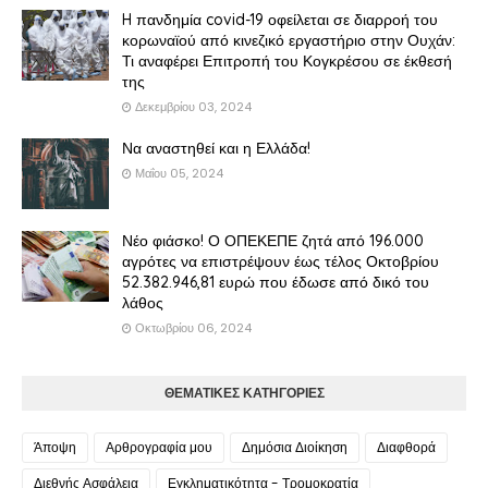
H πανδημία covid-19 οφείλεται σε διαρροή του
κορωναϊού από κινεζικό εργαστήριο στην Ουχάν:
Τι αναφέρει Επιτροπή του Κογκρέσου σε έκθεσή
της
Δεκεμβρίου 03, 2024
Να αναστηθεί και η Ελλάδα!
Μαΐου 05, 2024
Νέο φιάσκο! Ο ΟΠΕΚΕΠΕ ζητά από 196.000
αγρότες να επιστρέψουν έως τέλος Οκτοβρίου
52.382.946,81 ευρώ που έδωσε από δικό του
λάθος
Οκτωβρίου 06, 2024
ΘΕΜΑΤΙΚΕΣ ΚΑΤΗΓΟΡΙΕΣ
Άποψη
Αρθρογραφία μου
Δημόσια Διοίκηση
Διαφθορά
Διεθνής Ασφάλεια
Εγκληματικότητα - Τρομοκρατία