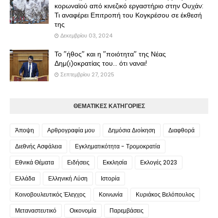
κορωναϊού από κινεζικό εργαστήριο στην Ουχάν:
Τι αναφέρει Επιτροπή του Κογκρέσου σε έκθεσή
της
Δεκεμβρίου 03, 2024
Το "ήθος" και η "ποιότητα" της Νέας
Δημ(ι)οκρατίας του... ότι ναναι!
Σεπτεμβρίου 27, 2025
ΘΕΜΑΤΙΚΕΣ ΚΑΤΗΓΟΡΙΕΣ
Άποψη
Αρθρογραφία μου
Δημόσια Διοίκηση
Διαφθορά
Διεθνής Ασφάλεια
Εγκληματικότητα - Τρομοκρατία
Εθνικά Θέματα
Ειδήσεις
Εκκλησία
Εκλογές 2023
Ελλάδα
Ελληνική Λύση
Ιστορία
Κοινοβουλευτικός Έλεγχος
Κοινωνία
Κυριάκος Βελόπουλος
Μεταναστευτικό
Οικονομία
Παρεμβάσεις