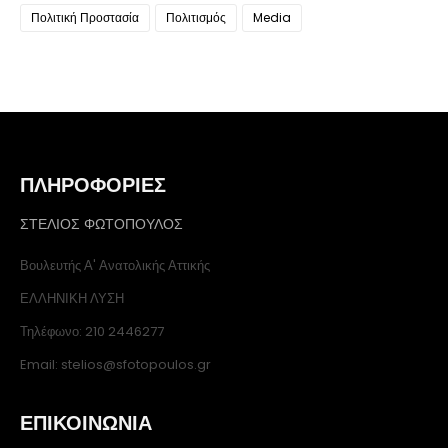
Πολιτική Προστασία
Πολιτισμός
Media
ΠΛΗΡΟΦΟΡΙΕΣ
ΣΤΕΛΙΟΣ ΦΩΤΟΠΟΥΛΟΣ
Βουλευτής Α' Ανατολικής Αττικής
ΕΛΛΗΝΙΚΗ ΛΥΣΗ
Τηλέφωνο: 210 2446277
Email: stelios@sfotopoulos.gr
ΕΠΙΚΟΙΝΩΝΙΑ