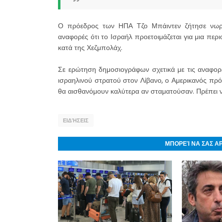
Ο πρόεδρος των ΗΠΑ Τζο Μπάιντεν ζήτησε νωρί
αναφορές ότι το Ισραήλ προετοιμάζεται για μια περ
κατά της Χεζμπολάχ.
Σε ερώτηση δημοσιογράφων σχετικά με τις αναφορές
ισραηλινού στρατού στον Λίβανο, ο Αμερικανός πρ
θα αισθανόμουν καλύτερα αν σταματούσαν. Πρέπει 
ΕΙΔΉΣΕΙΣ
ΜΠΟΡΕΊ ΝΑ ΣΑΣ Α