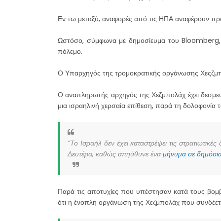
Εν τω μεταξύ, αναφορές από τις ΗΠΑ αναφέρουν προ
Ωστόσο, σύμφωνα με δημοσίευμα του Bloomberg, τ
πόλεμο.
Ο Υπαρχηγός της τρομοκρατικής οργάνωσης Χεςζμπολ
Ο αναπληρωτής αρχηγός της Χεζμπολάχ έχει δεσμευτε
μια ισραηλινή χερσαία επίθεση, παρά τη δολοφονία 
“Το Ισραήλ δεν έχει καταστρέψει τις στρατιωτικέ
Δευτέρα, καθώς απηύθυνε ένα
μήνυμα σε δημόσια 
Παρά τις αποτυχίες που υπέστησαν κατά τους βομβα
ότι η ένοπλη οργάνωση της Χεζμπολάχ που συνδέεται