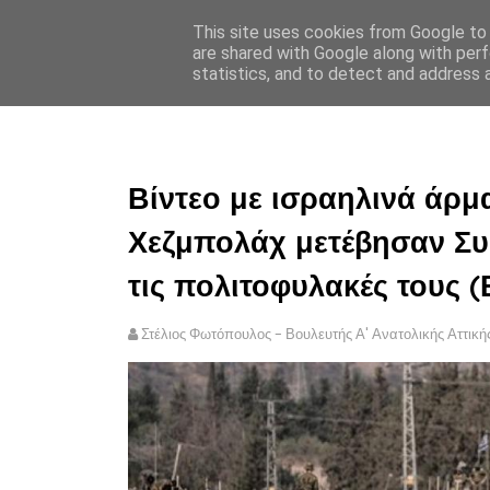
This site uses cookies from Google to d
ΣΤΕΛΙΟΣ ΦΩΤΟΠΟΥΛΟΣ
are shared with Google along with perf
statistics, and to detect and address 
ΑΡΧΙΚΗ
ΠΟΛΙΤΙΚΗ ΑΠΟ
Βίντεο με ισραηλινά άρμ
Χεζμπολάχ μετέβησαν Συρ
τις πολιτοφυλακές τους (
Στέλιος Φωτόπουλος - Βουλευτής Α' Ανατολικής Αττική