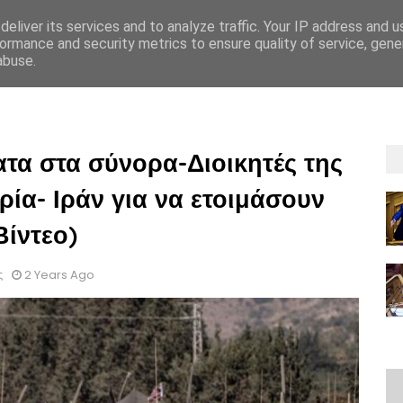
eliver its services and to analyze traffic. Your IP address and 
ormance and security metrics to ensure quality of service, gen
abuse.
ΡΡΗΤΟΥ
GDPR
OΡΟΙ ΚΑΙ ΠΡΟΫΠΟΘEΣΕΙΣ ΕΝΟΙΚIΑΣΗΣ
ΟΡΟΙ ΚΑΙ 
ατα στα σύνορα-Διοικητές της
ία- Ιράν για να ετοιμάσουν
Βίντεο)
ς
2 Years Ago