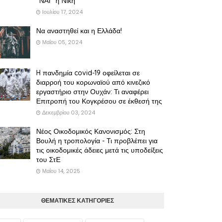
"ΝΑΙ" η Νίκη
Ιουλίου 17, 2024
Να αναστηθεί και η Ελλάδα!
Μαΐου 05, 2024
H πανδημία covid-19 οφείλεται σε
διαρροή του κορωναϊού από κινεζικό
εργαστήριο στην Ουχάν: Τι αναφέρει
Επιτροπή του Κογκρέσου σε έκθεσή της
Δεκεμβρίου 03, 2024
Νέος Οικοδομικός Κανονισμός: Στη
Βουλή η τροπολογία - Τι προβλέπει για
τις οικοδομικές άδειες μετά τις υποδείξεις
του ΣτΕ
Μαΐου 14, 2025
ΘΕΜΑΤΙΚΕΣ ΚΑΤΗΓΟΡΙΕΣ