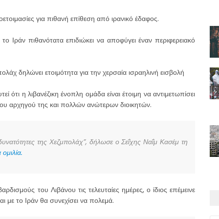
ετοιμασίες για πιθανή επίθεση από ιρανικό έδαφος.
ο Ιράν πιθανότατα επιδιώκει να αποφύγει έναν περιφερειακό
άχ δηλώνει ετοιμότητα για την χερσαία ισραηλινή εισβολή
ί ότι η λιβανέζικη ένοπλη ομάδα είναι έτοιμη να αντιμετωπίσει
του αρχηγού της και πολλών ανώτερων διοικητών.
ς δυνατότητες της Χεζμπολάχ”, δήλωσε ο Σεΐχης Ναΐμ Κασέμ τη
ομιλία.
ρδισμούς του Λιβάνου τις τελευταίες ημέρες, ο ίδιος επέμεινε
 με το Ιράν θα συνεχίσει να πολεμά.