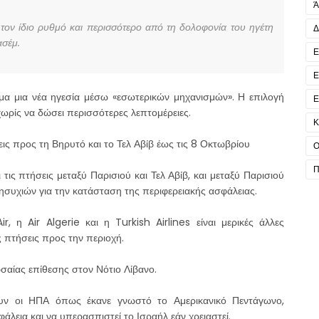
Ά
 τον ίδιο ρυθμό και περισσότερο από τη δολοφονία του ηγέτη
Δ
ασέμ.
Ε
Ε
μα μια νέα ηγεσία μέσω «εσωτερικών μηχανισμών». Η επιλογή
Ε
χωρίς να δώσει περισσότερες λεπτομέρειες.
Κ
σεις προς τη Βηρυτό και το Τελ Αβίβ έως τις 8 Οκτωβρίου
Ο
Π
τις πτήσεις μεταξύ Παρισιού και Τελ Αβίβ, και μεταξύ Παρισιού
ησυχιών για την κατάσταση της περιφερειακής ασφάλειας.
, η Air Algerie και η Turkish Airlines είναι μερικές άλλες
ς πτήσεις προς την περιοχή.
ρσαίας επίθεσης στον Νότιο Λίβανο.
ουν οι ΗΠΑ όπως έκανε γνωστό το Αμερικανικό Πεντάγωνο,
άλεια και να υπερασπιστεί το Ισραήλ εάν χρειαστεί.