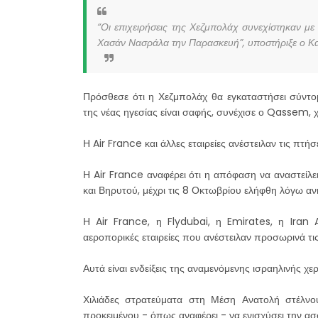
“Οι επιχειρήσεις της Χεζμπολάχ συνεχίστηκαν με
Χασάν Νασράλα την Παρασκευή”, υποστήριξε ο Κ
Πρόσθεσε ότι η Χεζμπολάχ θα εγκαταστήσει σύντο
της νέας ηγεσίας είναι σαφής, συνέχισε ο Qassem, 
Η Air France και άλλες εταιρείες ανέστειλαν τις πτή
Η Air France αναφέρει ότι η απόφαση να αναστείλει 
και Βηρυτού, μέχρι τις 8 Οκτωβρίου ελήφθη λόγω αν
Η Air France, η Flydubai, η Emirates, η Iran Air
αεροπορικές εταιρείες που ανέστειλαν προσωρινά τι
Αυτά είναι ενδείξεις της αναμενόμενης ισραηλινής χε
Χιλιάδες στρατεύματα στη Μέση Ανατολή στέλν
προκειμένου - όπως αναφέρει - να ενισχύσει την ασφ