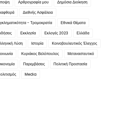
ποψη
Αρθρογραφία μου
Δημόσια Διοίκηση
ιαφθορά
Διεθνής Ασφάλεια
γκληματικότητα - Τρομοκρατία
Εθνικά Θέματα
ιδήσεις
Εκκλησία
Εκλογές 2023
Ελλάδα
λληνική Λύση
Ιστορία
Κοινοβουλευτικός Έλεγχος
οινωνία
Κυριάκος Βελόπουλος
Μεταναστευτικό
ικονομία
Παρεμβάσεις
Πολιτική Προστασία
ολιτισμός
Media