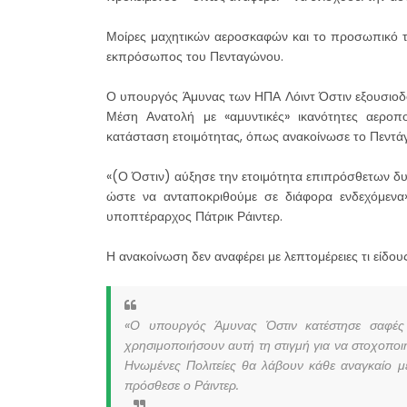
Μοίρες μαχητικών αεροσκαφών και το προσωπικό τ
εκπρόσωπος του Πενταγώνου.
Ο υπουργός Άμυνας των ΗΠΑ Λόιντ Όστιν εξουσιοδό
Μέση Ανατολή με «αμυντικές» ικανότητες αεροπ
κατάσταση ετοιμότητας, όπως ανακοίνωσε το Πεντά
«(Ο Όστιν) αύξησε την ετοιμότητα επιπρόσθετων δυ
ώστε να ανταποκριθούμε σε διάφορα ενδεχόμεν
υποπτέραρχος Πάτρικ Ράιντερ.
Η ανακοίνωση δεν αναφέρει με λεπτομέρειες τι είδ
«Ο υπουργός Άμυνας Όστιν κατέστησε σαφές π
χρησιμοποιήσουν αυτή τη στιγμή για να στοχοποι
Ηνωμένες Πολιτείες θα λάβουν κάθε αναγκαίο 
πρόσθεσε ο Ράιντερ.