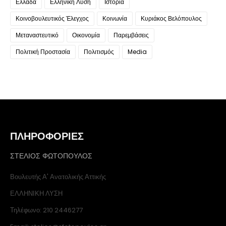
Ελλάδα
Ελληνική Λύση
Ιστορία
Κοινοβουλευτικός Έλεγχος
Κοινωνία
Κυριάκος Βελόπουλος
Μεταναστευτικό
Οικονομία
Παρεμβάσεις
Πολιτική Προστασία
Πολιτισμός
Media
ΠΛΗΡΟΦΟΡΙΕΣ
ΣΤΕΛΙΟΣ ΦΩΤΟΠΟΥΛΟΣ
Βουλευτής Α' Ανατολικής Αττικής
ΕΛΛΗΝΙΚΗ ΛΥΣΗ
Τηλέφωνο: 210 2446277