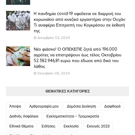
H πανδημία covid-19 οφείλεται σε διαρροή του
κορωναϊού από κινεζικό εργαστήριο στην Ουχάν:
Τι αναφέρει Επιτροπή του Κογκρέσου σε έκθεσή
της
Δεκεμβρίου 03, 2024
Νέο φιάσκο! Ο ΟΠΕΚΕΠΕ ζητά από 196.000
αγρότες να επιστρέψουν έως τέλος Οκτοβρίου
52.382.946,81 ευρώ που έδωσε από δικό του
λάθος
Οκτωβρίου 06, 2024
ΘΕΜΑΤΙΚΕΣ ΚΑΤΗΓΟΡΙΕΣ
Άποψη
Αρθρογραφία μου
Δημόσια Διοίκηση
Διαφθορά
Διεθνής Ασφάλεια
Εγκληματικότητα - Τρομοκρατία
Εθνικά Θέματα
Ειδήσεις
Εκκλησία
Εκλογές 2023