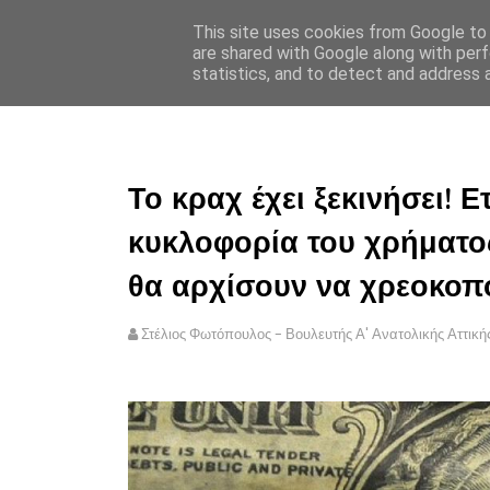
This site uses cookies from Google to d
ΣΤΕΛΙΟΣ ΦΩΤΟΠΟΥΛΟΣ
are shared with Google along with perf
statistics, and to detect and address 
ΑΡΧΙΚΗ
ΠΟΛΙΤΙΚΗ ΑΠΟ
Το κραχ έχει ξεκινήσει! Ε
κυκλοφορία του χρήματος
θα αρχίσουν να χρεοκοπ
Στέλιος Φωτόπουλος - Βουλευτής Α' Ανατολικής Αττική