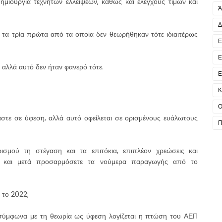
ημιουργία τεχνητών ελλείψεων, καθώς και ελέγχους τιμών και
Ά
Δ
 τα τρία πρώτα από τα οποία δεν θεωρήθηκαν τότε ιδιαιτέρως
Ε
Ε
 αλλά αυτό δεν ήταν φανερό τότε.
Ε
Κ
Ο
αστε σε ύφεση, αλλά αυτό οφείλεται σε ορισμένους ευάλωτους
Π
σμού τη στέγαση και τα επιτόκια, επιπλέον χρεώσεις και
ς, και μετά προσαρμόσετε τα νούμερα παραγωγής από το
 το 2022;
 σύμφωνα με τη θεωρία ως ύφεση λογίζεται η πτώση του ΑΕΠ