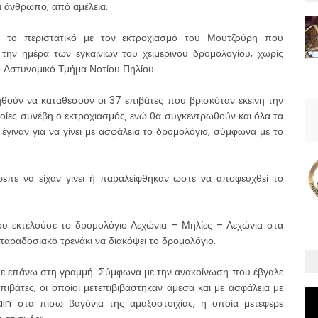
α άνθρωπο, από αμέλεια.
ια το περιστατικό με τον εκτροχιασμό του Μουτζούρη που
την ημέρα των εγκαινίων του χειμερινού δρομολογίου, χωρίς
ο Αστυνομικό Τμήμα Νοτίου Πηλίου.
θούν να καταθέσουν οι 37 επιβάτες που βρισκόταν εκείνη την
οποίες συνέβη ο εκτροχιασμός, ενώ θα συγκεντρωθούν και όλα τα
έγιναν για να γίνει με ασφάλεια το δρομολόγιο, σύμφωνα με το
πρεπε να είχαν γίνει ή παραλείφθηκαν ώστε να αποφευχθεί το
ου εκτελούσε το δρομολόγιο Λεχώνια – Μηλίες – Λεχώνια στα
παραδοσιακό τρενάκι να διακόψει το δρομολόγιο.
ε επάνω στη γραμμή. Σύμφωνα με την ανακοίνωση που έβγαλε
πιβάτες, οι οποίοι μετεπιβιβάστηκαν άμεσα και με ασφάλεια με
in στα πίσω βαγόνια της αμαξοστοιχίας, η οποία μετέφερε