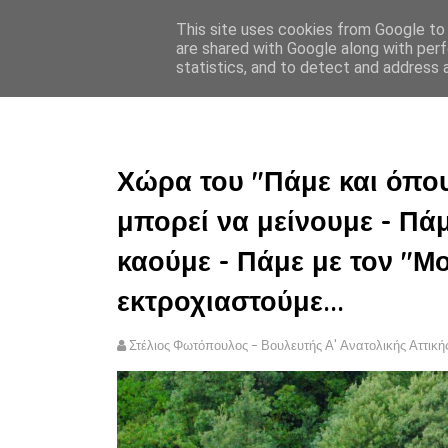
This site uses cookies from Google to d
ΣΤΕΛΙΟΣ ΦΩΤΟΠΟΥΛΟΣ
are shared with Google along with perf
statistics, and to detect and address 
ΑΡΧΙΚΗ
ΠΟΛΙΤΙΚΗ ΑΠΟ
Χώρα του "Πάμε και όπου 
μπορεί να μείνουμε - Πάμ
καούμε - Πάμε με τον "Μ
εκτροχιαστούμε...
Στέλιος Φωτόπουλος - Βουλευτής Α' Ανατολικής Αττική