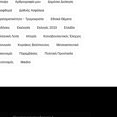
ποψη
Αρθρογραφία μου
Δημόσια Διοίκηση
ιαφθορά
Διεθνής Ασφάλεια
γκληματικότητα - Τρομοκρατία
Εθνικά Θέματα
ιδήσεις
Εκκλησία
Εκλογές 2023
Ελλάδα
λληνική Λύση
Ιστορία
Κοινοβουλευτικός Έλεγχος
οινωνία
Κυριάκος Βελόπουλος
Μεταναστευτικό
ικονομία
Παρεμβάσεις
Πολιτική Προστασία
ολιτισμός
Media