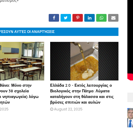
υματισμός»
ΡΈΣΟΥΝ ΑΥΤΈΣ ΟΙ ΑΝΑΡΤΉΣΕΙΣ
θάνει: Μόνο στην
Ελλάδα 2.0 - Εκτός λειτουργίας ο
νουν 38 σχολεία
Βιολογικός στην Πάτμο: Λύματα
αι νηπιαγωγεία) λόγω
καταλήγουν στη θάλασσα και στις
θητών
βρύσες σπιτιών και αυλών
 2025
August 22, 2025