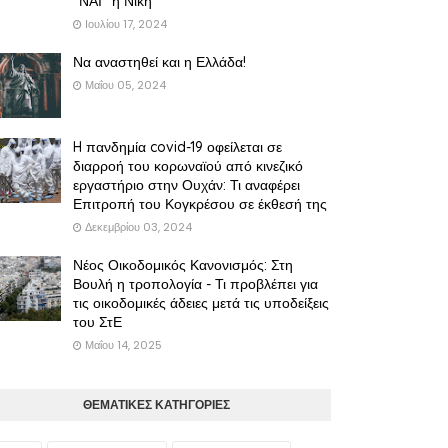
"ΝΑΙ" η Νίκη
Ιουλίου 17, 2024
Να αναστηθεί και η Ελλάδα!
Μαΐου 05, 2024
H πανδημία covid-19 οφείλεται σε
διαρροή του κορωναϊού από κινεζικό
εργαστήριο στην Ουχάν: Τι αναφέρει
Επιτροπή του Κογκρέσου σε έκθεσή της
Δεκεμβρίου 03, 2024
Νέος Οικοδομικός Κανονισμός: Στη
Βουλή η τροπολογία - Τι προβλέπει για
τις οικοδομικές άδειες μετά τις υποδείξεις
του ΣτΕ
Μαΐου 14, 2025
ΘΕΜΑΤΙΚΕΣ ΚΑΤΗΓΟΡΙΕΣ