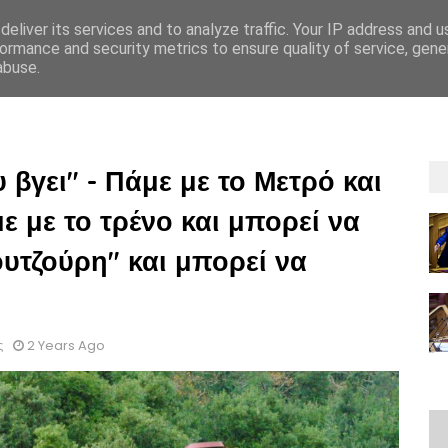
eliver its services and to analyze traffic. Your IP address and 
ormance and security metrics to ensure quality of service, gen
abuse.
ΡΡΗΤΟΥ
GDPR
OΡΟΙ ΚΑΙ ΠΡΟΫΠΟΘEΣΕΙΣ ΕΝΟΙΚIΑΣΗΣ
ΟΡΟΙ ΚΑΙ 
βγει" - Πάμε με το Μετρό και
ε με το τρένο και μπορεί να
ουτζούρη" και μπορεί να
ς
2 Years Ago