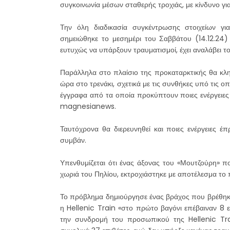
συγκοινωνία μέσων σταθερής τροχιάς, με κίνδυνο γι
Την όλη διαδικασία συγκέντρωσης στοιχείων γ
σημειώθηκε το μεσημέρι του Σαββάτου (14.12.24) 
ευτυχώς να υπάρξουν τραυματισμοί, έχει αναλάβει τ
Παράλληλα στο πλαίσιο της προκαταρκτικής θα κλη
ώρα στο τρενάκι, σχετικά με τις συνθήκες υπό τις 
έγγραφα από τα οποία προκύπτουν ποιες ενέργειες 
magnesianews.
Ταυτόχρονα θα διερευνηθεί και ποιες ενέργειες έ
συμβάν.
Υπενθυμίζεται ότι ένας άξονας του «Μουτζούρη» π
χωριά του Πηλίου, εκτροχιάστηκε με αποτέλεσμα το 
Το πρόβλημα δημιούργησε ένας βράχος που βρέθηκ
η Hellenic Train «στο πρώτο βαγόνι επέβαιναν 8 ε
την συνδρομή του προσωπικού της Hellenic Tra