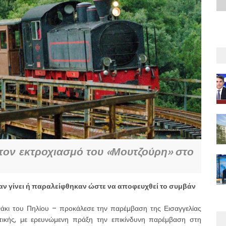
τον εκτροχιασμό του «Μουτζούρη» στο
ίχαν γίνει ή παραλείφθηκαν ώστε να αποφευχθεί το συμβάν
άκι του Πηλίου – προκάλεσε την παρέμβαση της Εισαγγελίας
τικής, με ερευνώμενη πράξη την επικίνδυνη παρέμβαση στη