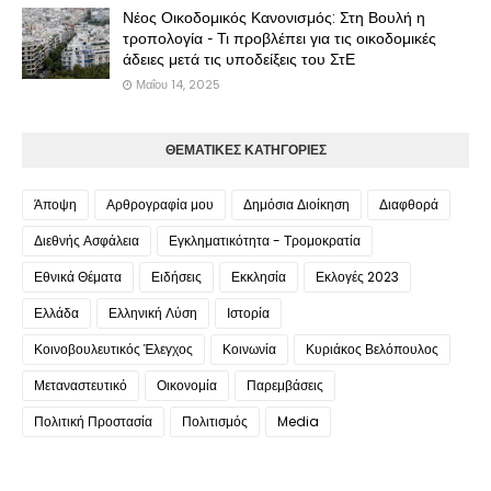
Νέος Οικοδομικός Κανονισμός: Στη Βουλή η
τροπολογία - Τι προβλέπει για τις οικοδομικές
άδειες μετά τις υποδείξεις του ΣτΕ
Μαΐου 14, 2025
ΘΕΜΑΤΙΚΕΣ ΚΑΤΗΓΟΡΙΕΣ
Άποψη
Αρθρογραφία μου
Δημόσια Διοίκηση
Διαφθορά
Διεθνής Ασφάλεια
Εγκληματικότητα - Τρομοκρατία
Εθνικά Θέματα
Ειδήσεις
Εκκλησία
Εκλογές 2023
Ελλάδα
Ελληνική Λύση
Ιστορία
Κοινοβουλευτικός Έλεγχος
Κοινωνία
Κυριάκος Βελόπουλος
Μεταναστευτικό
Οικονομία
Παρεμβάσεις
Πολιτική Προστασία
Πολιτισμός
Media