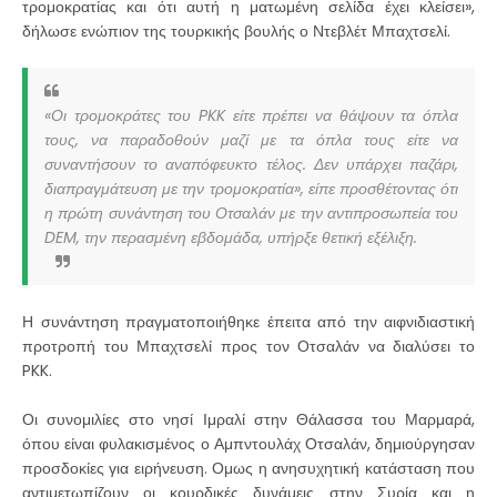
τρομοκρατίας και ότι αυτή η ματωμένη σελίδα έχει κλείσει»,
δήλωσε ενώπιον της τουρκικής βουλής ο Ντεβλέτ Μπαχτσελί.
«Οι τρομοκράτες του PKK είτε πρέπει να θάψουν τα όπλα
τους, να παραδοθούν μαζί με τα όπλα τους είτε να
συναντήσουν το αναπόφευκτο τέλος. Δεν υπάρχει παζάρι,
διαπραγμάτευση με την τρομοκρατία», είπε προσθέτοντας ότι
η πρώτη συνάντηση του Οτσαλάν με την αντιπροσωπεία του
DEM, την περασμένη εβδομάδα, υπήρξε θετική εξέλιξη.
Η συνάντηση πραγματοποιήθηκε έπειτα από την αιφνιδιαστική
προτροπή του Μπαχτσελί προς τον Οτσαλάν να διαλύσει το
PKK.
Οι συνομιλίες στο νησί Ιμραλί στην Θάλασσα του Μαρμαρά,
όπου είναι φυλακισμένος ο Αμπντουλάχ Οτσαλάν, δημιούργησαν
προσδοκίες για ειρήνευση. Ομως η ανησυχητική κατάσταση που
αντιμετωπίζουν οι κουρδικές δυνάμεις στην Συρία και η