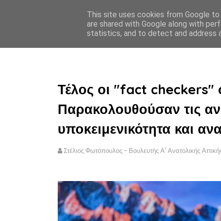
This site uses cookies from Google to d
ΣΤΕΛΙΟΣ ΦΩΤΟΠΟΥΛΟΣ
are shared with Google along with perf
statistics, and to detect and address 
ΑΡΧΙΚΗ
ΠΟΛΙΤΙΚΗ ΑΠΟ
Τέλος οι "fact checkers"
Παρακολουθούσαν τις αν
υποκειμενικότητα και α
Στέλιος Φωτόπουλος - Βουλευτής Α' Ανατολικής Αττική