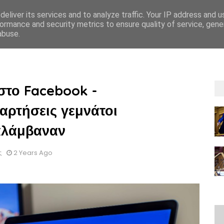
eliver its services and to analyze traffic. Your IP address and 
ormance and security metrics to ensure quality of service, gen
abuse.
ΡΡΗΤΟΥ
GDPR
OΡΟΙ ΚΑΙ ΠΡΟΫΠΟΘEΣΕΙΣ ΕΝΟΙΚIΑΣΗΣ
ΟΡΟΙ ΚΑΙ 
 στο Facebook -
αρτήσεις γεμνάτοι
ναλάμβαναν
ς
2 Years Ago