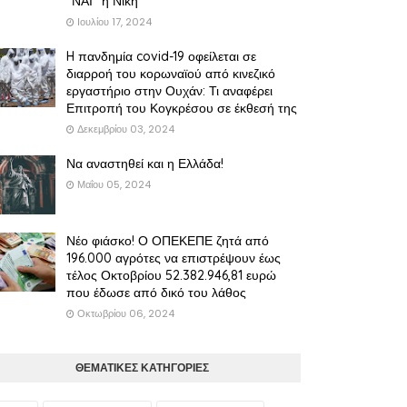
"ΝΑΙ" η Νίκη
Ιουλίου 17, 2024
H πανδημία covid-19 οφείλεται σε
διαρροή του κορωναϊού από κινεζικό
εργαστήριο στην Ουχάν: Τι αναφέρει
Επιτροπή του Κογκρέσου σε έκθεσή της
Δεκεμβρίου 03, 2024
Να αναστηθεί και η Ελλάδα!
Μαΐου 05, 2024
Νέο φιάσκο! Ο ΟΠΕΚΕΠΕ ζητά από
196.000 αγρότες να επιστρέψουν έως
τέλος Οκτοβρίου 52.382.946,81 ευρώ
που έδωσε από δικό του λάθος
Οκτωβρίου 06, 2024
ΘΕΜΑΤΙΚΕΣ ΚΑΤΗΓΟΡΙΕΣ