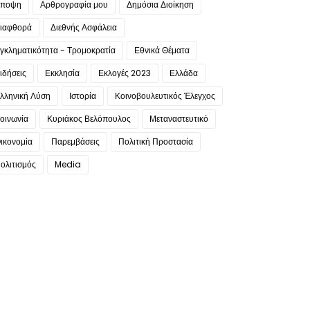
ποψη
Αρθρογραφία μου
Δημόσια Διοίκηση
ιαφθορά
Διεθνής Ασφάλεια
γκληματικότητα - Τρομοκρατία
Εθνικά Θέματα
ιδήσεις
Εκκλησία
Εκλογές 2023
Ελλάδα
λληνική Λύση
Ιστορία
Κοινοβουλευτικός Έλεγχος
οινωνία
Κυριάκος Βελόπουλος
Μεταναστευτικό
ικονομία
Παρεμβάσεις
Πολιτική Προστασία
ολιτισμός
Media