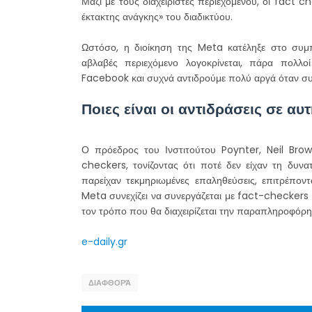
Μαζί με τους διαχειριστές περιεχομένου, οι fact 
έκτακτης ανάγκης» του διαδικτύου.
Ωστόσο, η διοίκηση της Meta κατέληξε στο συμ
αβλαβές περιεχόμενο λογοκρίνεται, πάρα πολλο
Facebook και συχνά αντιδρούμε πολύ αργά όταν συμ
Ποιες είναι οι αντιδράσεις σε α
Ο πρόεδρος του Ινστιτούτου Poynter, Neil Bro
checkers, τονίζοντας ότι ποτέ δεν είχαν τη δυνα
παρείχαν τεκμηριωμένες επαληθεύσεις, επιτρέπο
Meta συνεχίζει να συνεργάζεται με fact-checkers 
τον τρόπο που θα διαχειρίζεται την παραπληροφόρη
e-daily.gr
ΔΙΑΦΘΟΡΆ