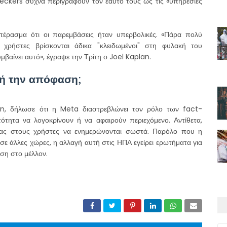
checkers συχνά περιγράφουν τον εαυτό τους ως τις «υπηρεσίες
πέρασμα ότι οι παρεμβάσεις ήταν υπερβολικές. «Πάρα πολύ
ί χρήστες βρίσκονται άδικα "κλειδωμένοι" στη φυλακή του
βαίνει αυτό», έγραψε την Τρίτη ο Joel Kaplan.
υτή την απόφαση;
wn, δήλωσε ότι η Meta διαστρεβλώνει τον ρόλο των fact-
τότητα να λογοκρίνουν ή να αφαιρούν περιεχόμενο. Αντίθετα,
ντας στους χρήστες να ενημερώνονται σωστά. Παρόλο που η
σε άλλες χώρες, η αλλαγή αυτή στις ΗΠΑ εγείρει ερωτήματα για
ση στο μέλλον.