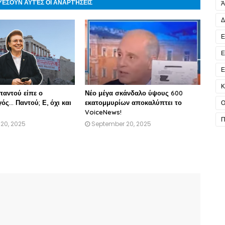
ΡΈΣΟΥΝ ΑΥΤΈΣ ΟΙ ΑΝΑΡΤΉΣΕΙΣ
Ά
Δ
Ε
Ε
Ε
Κ
παντού είπε ο
Νέο μέγα σκάνδαλο ύψους 600
... Παντού; Ε, όχι και
εκατομμυρίων αποκαλύπτει το
Ο
VoiceNews!
Π
20, 2025
September 20, 2025