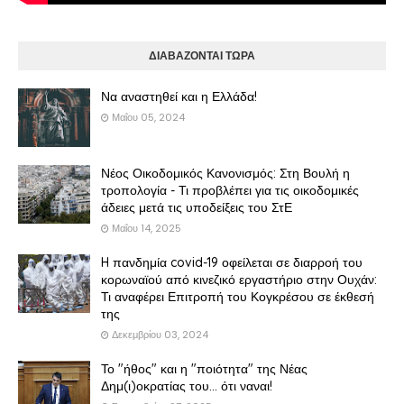
ΔΙΑΒΑΖΟΝΤΑΙ ΤΩΡΑ
Να αναστηθεί και η Ελλάδα!
Μαΐου 05, 2024
Νέος Οικοδομικός Κανονισμός: Στη Βουλή η
τροπολογία - Τι προβλέπει για τις οικοδομικές
άδειες μετά τις υποδείξεις του ΣτΕ
Μαΐου 14, 2025
H πανδημία covid-19 οφείλεται σε διαρροή του
κορωναϊού από κινεζικό εργαστήριο στην Ουχάν:
Τι αναφέρει Επιτροπή του Κογκρέσου σε έκθεσή
της
Δεκεμβρίου 03, 2024
Το "ήθος" και η "ποιότητα" της Νέας
Δημ(ι)οκρατίας του... ότι ναναι!