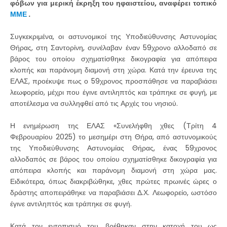
φόβων για μερική έκρηξη του ηφαιστείου, αναφέρει τοπικό
ΜΜΕ
.
Συγκεκριμένα, οι αστυνομικοί της Υποδιεύθυνσης Αστυνομίας
Θήρας, στη Σαντορίνη, συνέλαβαν έναν 59χρονο αλλοδαπό σε
βάρος του οποίου σχηματίσθηκε δικογραφία για απόπειρα
κλοπής και παράνομη διαμονή στη χώρα. Κατά την έρευνα της
ΕΛΑΣ, προέκυψε πως ο 59χρονος προσπάθησε να παραβιάσει
λεωφορείο, μέχρι που έγινε αντιληπτός και τράπηκε σε φυγή, με
αποτέλεσμα να συλληφθεί από τις Αρχές του νησιού.
Η ενημέρωση της ΕΛΑΣ «Συνελήφθη χθες (Τρίτη 4
Φεβρουαρίου 2025) το μεσημέρι στη Θήρα, από αστυνομικούς
της Υποδιεύθυνσης Αστυνομίας Θήρας, ένας 59χρονος
αλλοδαπός σε βάρος του οποίου σχηματίσθηκε δικογραφία για
απόπειρα κλοπής και παράνομη διαμονή στη χώρα μας.
Ειδικότερα, όπως διακριβώθηκε, χθες πρώτες πρωινές ώρες ο
δράστης αποπειράθηκε να παραβιάσει Δ.Χ. Λεωφορείο, ωστόσο
έγινε αντιληπτός και τράπηκε σε φυγή.
Κατά τον εντοπισμό του, βρέθηκαν στην κατοχή του ως