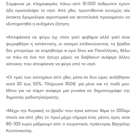
Σύμφωνα με πληροφορίες πάνω από 10.000 άνθρωποι έχουν
ήδη εγκαταλείψει το νησί. Από χθες προστίθενται συνεχώς νέα
έκτακτα δρομολόγια αεροπορικά και ακτοπλοϊκά προκειμένου να
εξυπηρετηθεί η αυξημένη ζήτηση.
«Αποφάσισα να φύγω όχι τόσο γιατί φοβάμαι αλλά γιατί είναι
ψυχοφθόρα η κατάσταση, οι σεισμοί επιδεινώνονται, τα βράδια
δεν μπορούμε να κοιμηθούμε κι εγώ δίνω και Πανελλήνιες, θέλω
να πάω σε ένα πιο ήσυχο μέρος να διαβάσω» ανέφερε άλλος
κάτοικος που αποφάσισε να φύγει από το νησί.
«Οι τιμές των εισιτηρίων από χθες μέσα σε δυο ώρες αυξήθηκαν
κατά 30 έως 50%. Πλήρωσα 350€ για μένα και το παιδί μου.
Μόνο για να πάμε» ανέφερε μια γυναίκα σε δημοσιογράφο της
δημόσιας ραδιοτηλεόρασης.
«Μέχρι την Κυριακή το βράδυ που έγινε κάποιο θέμα το 200αρι
έπεσε και από χθες το πρωί μέχρι σήμερα ένας μέσος όρος είναι
80-100 ευρώ μάξιμουμ» είπε ο τουριστικός πράκτορας Βαγγέλης
Κοντονικολής.