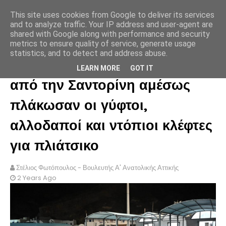
This site uses cookies from Google to deliver its services
ΣΤΕΛΙΟΣ ΦΩΤΟΠΟΥΛΟΣ
and to analyze traffic. Your IP address and user-agent are
shared with Google along with performance and security
metrics to ensure quality of service, generate usage
statistics, and to detect and address abuse.
Μόλις έφυγαν 10.000 κάτοικοι
LEARN MORE
GOT IT
από την Σαντορίνη αμέσως
πλάκωσαν οι γύφτοι,
αλλοδαποί και ντόπιοι κλέφτες
για πλιάτσικο
Στέλιος Φωτόπουλος - Βουλευτής Α' Ανατολικής Αττικής
2 Years Ago