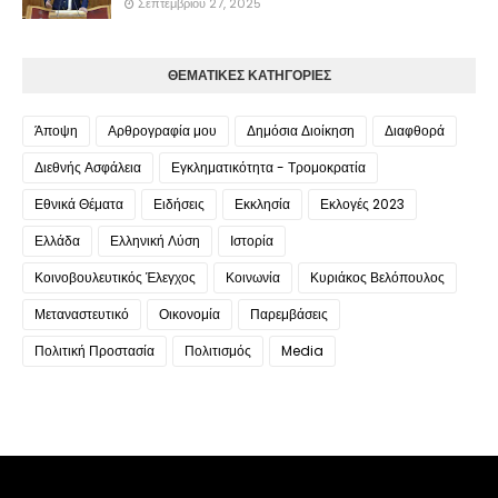
Σεπτεμβρίου 27, 2025
ΘΕΜΑΤΙΚΕΣ ΚΑΤΗΓΟΡΙΕΣ
Άποψη
Αρθρογραφία μου
Δημόσια Διοίκηση
Διαφθορά
Διεθνής Ασφάλεια
Εγκληματικότητα - Τρομοκρατία
Εθνικά Θέματα
Ειδήσεις
Εκκλησία
Εκλογές 2023
Ελλάδα
Ελληνική Λύση
Ιστορία
Κοινοβουλευτικός Έλεγχος
Κοινωνία
Κυριάκος Βελόπουλος
Μεταναστευτικό
Οικονομία
Παρεμβάσεις
Πολιτική Προστασία
Πολιτισμός
Media