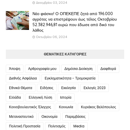
Δεκεμβρίου 03, 2024
Νέο φιάσκο! Ο ΟΠΕΚΕΠΕ ζητά από 196.000
αγρότες να επιστρέψουν έως τέλος Οκτοβρίου
52.382.946,81 ευρώ που έδωσε από δικό του
λάθος
Οκτωβρίου 06, 2024
ΘΕΜΑΤΙΚΕΣ ΚΑΤΗΓΟΡΙΕΣ
Άποψη
Αρθρογραφία μου
Δημόσια Διοίκηση
Διαφθορά
Διεθνής Ασφάλεια
Εγκληματικότητα - Τρομοκρατία
Εθνικά Θέματα
Ειδήσεις
Εκκλησία
Εκλογές 2023
Ελλάδα
Ελληνική Λύση
Ιστορία
Κοινοβουλευτικός Έλεγχος
Κοινωνία
Κυριάκος Βελόπουλος
Μεταναστευτικό
Οικονομία
Παρεμβάσεις
Πολιτική Προστασία
Πολιτισμός
Media