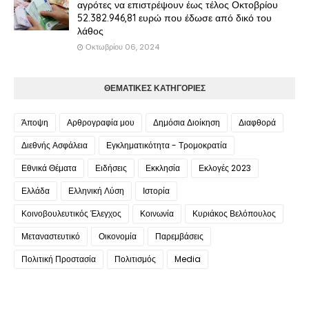
αγρότες να επιστρέψουν έως τέλος Οκτοβρίου
52.382.946,81 ευρώ που έδωσε από δικό του
λάθος
Οκτωβρίου 06, 2024
ΘΕΜΑΤΙΚΕΣ ΚΑΤΗΓΟΡΙΕΣ
Άποψη
Αρθρογραφία μου
Δημόσια Διοίκηση
Διαφθορά
Διεθνής Ασφάλεια
Εγκληματικότητα - Τρομοκρατία
Εθνικά Θέματα
Ειδήσεις
Εκκλησία
Εκλογές 2023
Ελλάδα
Ελληνική Λύση
Ιστορία
Κοινοβουλευτικός Έλεγχος
Κοινωνία
Κυριάκος Βελόπουλος
Μεταναστευτικό
Οικονομία
Παρεμβάσεις
Πολιτική Προστασία
Πολιτισμός
Media