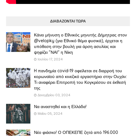
ΔΙΑΒΑΖΟΝΤΑΙ ΤΩΡΑ
Κάνει μήνυση ο Εθνικός μηνυτής Δήμητρας στον
@velopky (για Εθνικό θέμα φυσικά), έρχεται η
υπόθεση στην βουλή για άρση ασυλίας και
ψηφίζει "ΝΑΙ" η Νίκη
Ιουλίου 17, 2024
H πανδημία covid-19 οφείλεται σε διαρροή του
κορωναϊού από κινεζικό εργαστήριο στην Ουχάν:
Τι αναφέρει Επιτροπή του Κογκρέσου σε έκθεσή
της
Δεκεμβρίου 03, 2024
Να αναστηθεί και η Ελλάδα!
Μαΐου 05, 2024
Νέο φιάσκο! Ο ΟΠΕΚΕΠΕ ζητά από 196.000