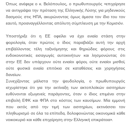
Όπως ανέφερε ο κ. Βελόπουλος, ο πρωθυπουργός «επιχείρησε
να αντιγράψει την πρόταση της Ελληνικής Λύσης για μηδενικούς
δασμούς στις ΗΠΑ, ακυρώνοντας όμως άμεσα τον ίδιο του τον
εαυτό, προαναγγέλλοντας απόλυτη σύμπλευση με την Κομισιόν.
Υποστήριξε ότι η ΕΕ οφείλει να έχει ενιαία στάση στην
φορολογία, όταν πρώτος ο ίδιος παραβιάζει αυτή την αρχή
επιβάλλοντας τέλη ταξινόμησης και θηριώδεις φόρους στις
ενδοκοινοτικές εισαγωγές αυτοκινήτων και λησμονώντας ότι
στην ΕΕ δεν υπάρχουν ούτε ενιαίοι φόροι, ούτε ενιαίοι μισθοί,
ούτε φυσικά ενιαία επιτόκια σε καταθέσεις και χορηγήσεις
δανείων.
Συνεχίζοντας μάλιστα την ψευδολογία, ο πρωθυπουργός
ισχυρίστηκε ότι για την εκτίναξη των ακτοπλοϊκών εισιτηρίων
ευθύνονται εξωγενείς παράγοντες, όταν ο ίδιος επιμένει στην
επιβολή ΕΦΚ και ΦΠΑ στο κόστος των καυσίμων. Μία εμμονή
που εκτός από την τιμή των εισιτηρίων, εκτινάσσει τον
πληθωρισμό σε όλα τα επίπεδα, δολοφονώντας οικονομικά κάθε
νοικοκυριό και κάθε επιχείρηση στην Ελληνική επικράτεια».