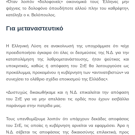
«Όταν λοιπόν «δολοφονείς» οικονομικά τους Έλληνες μην
ψάχνεις το δολοφόνο όπουδήποτε αλλού πλην του καθρέφτη»,
κατέληξε ο κ. Βελόπουλος.
Για μεταναστευτικό
Η Ελληνική Λύση σε ανακοίνωσή της υπογράμμισε ότι «είχε
προειδοποιήσει έγκαιρα ότι όλες οι δεσμεύσεις της Ν.Δ. για την
καταπολέμηση της λαθρομετανάστευσης, ήταν ψεύτικες και
υποκριτικές, καθώς ή απόφαση του ΣτΕ θα λειτουργούσε ως
προκάλυμμα, προκειμένου η κυβέρνηση των «αντινατιβιστών» να
συνεχίσει το ολέθριο σχέδιο εποικισμού της Ελλάδας».
«Δυστυχώς δικαιωθήκαμε και η Ν.Δ. επικαλείται την απόφαση
του ΣτΕ για να μην απελάσει τις ορδές που έχουν εισβάλλει
παράνομα στην πατρίδα μας.
Τους υπενθυμίζουμε λοιπόν ότι υπάρχουν δεκάδες αποφάσεις
του ΣτΕ, τις οποίες η κυβέρνηση αρνείται να εφαρμόσει. Άρα η
Ν.Δ. σέβεται τις αποφάσεις της δικαιοσύνης επιλεκτικά, προς