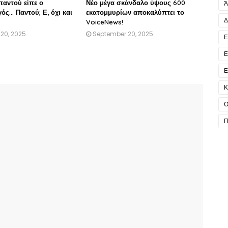
παντού είπε ο
Νέο μέγα σκάνδαλο ύψους 600
Ά
... Παντού; Ε, όχι και
εκατομμυρίων αποκαλύπτει το
Δ
VoiceNews!
20, 2025
September 20, 2025
Ε
Ε
Ε
Κ
Ο
Π