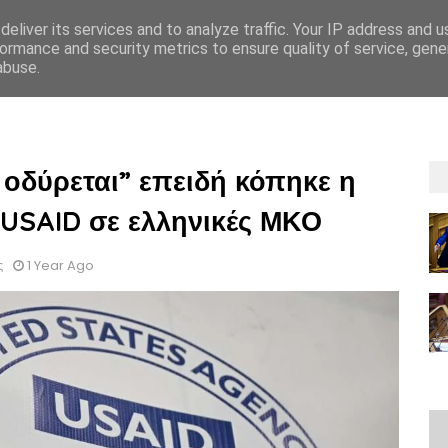
eliver its services and to analyze traffic. Your IP address and 
ormance and security metrics to ensure quality of service, gen
abuse.
ΡΡΗΤΟΥ
GDPR
OΡΟΙ ΚΑΙ ΠΡΟΫΠΟΘEΣΕΙΣ ΕΝΟΙΚIΑΣΗΣ
ΟΡΟΙ ΚΑΙ 
 οδύρεται” επειδή κόπηκε η
USAID σε ελληνικές ΜΚΟ
ς
1 Year Ago