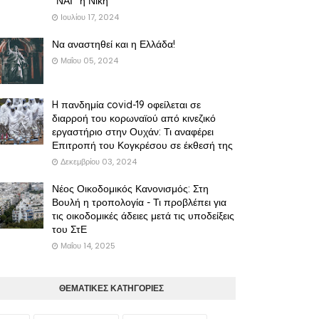
"ΝΑΙ" η Νίκη
Ιουλίου 17, 2024
Να αναστηθεί και η Ελλάδα!
Μαΐου 05, 2024
H πανδημία covid-19 οφείλεται σε
διαρροή του κορωναϊού από κινεζικό
εργαστήριο στην Ουχάν: Τι αναφέρει
Επιτροπή του Κογκρέσου σε έκθεσή της
Δεκεμβρίου 03, 2024
Νέος Οικοδομικός Κανονισμός: Στη
Βουλή η τροπολογία - Τι προβλέπει για
τις οικοδομικές άδειες μετά τις υποδείξεις
του ΣτΕ
Μαΐου 14, 2025
ΘΕΜΑΤΙΚΕΣ ΚΑΤΗΓΟΡΙΕΣ