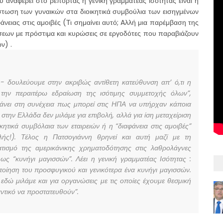
αναφέρει στο ρεπορτάζ η γενική γραμματέας ισότητας είναι η
τωση των γυναικών στα διοικητικά συμβούλια των εισηγμένων
άνειας στις αμοιβές (Τι σημαίνει αυτό; Aλλή μια παρέμβαση της
ήσεων με πρόστιμα και κυρώσεις σε εργοδότες που παραβιάζουν
ων) .
 δουλεύουμε στην ακριβώς αντίθετη κατεύθυνση απ’ ό,τι η
την περαιτέρω εδραίωση της ισότιμης συμμετοχής όλων”,
μάνει στη συνέχεια πως μπορεί στις ΗΠΑ να υπήρχαν κάποια
στην Ελλάδα δεν μιλάμε για επιβολή, αλλά για ίση μεταχείριση
ικητικά συμβόλαια των εταιρειών ή η “διαφάνεια στις αμοιβές”
βολής!). Τέλος η Πατσογιάννη θρηνεί και αυτή μαζί με τη
ατισμό της αμερικάνικης χρηματοδότησης στις λαθρολάγνες
ς ως “κυνήγι μαγισσών”. Λέει η γενική γραμματέας Ισότητας :
οίηση του προσφυγικού και γενικότερα ένα κυνήγι μαγισσών.
ά εδώ μιλάμε και για οργανώσεις με τις οποίες έχουμε θεσμική
ντικό να προστατευθούν”.