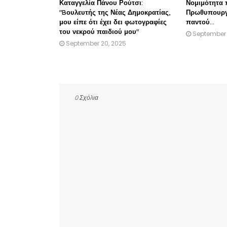
Καταγγελία Πάνου Ρούτσι:
Νομιμότητα 
"Bουλευτής της Νέας Δημοκρατίας,
Πρωθυπουργός
μου είπε ότι έχει δει φωτογραφίες
παντού...
του νεκρού παιδιού μου"
September 
September 20, 2025
0 Σχόλια