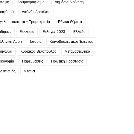
ποψη
Αρθρογραφία μου
Δημόσια Διοίκηση
ιαφθορά
Διεθνής Ασφάλεια
γκληματικότητα - Τρομοκρατία
Εθνικά Θέματα
ιδήσεις
Εκκλησία
Εκλογές 2023
Ελλάδα
λληνική Λύση
Ιστορία
Κοινοβουλευτικός Έλεγχος
οινωνία
Κυριάκος Βελόπουλος
Μεταναστευτικό
ικονομία
Παρεμβάσεις
Πολιτική Προστασία
ολιτισμός
Media