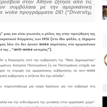
πρεσβεία στην Αθήνα ζήτησε από τις
χουν συμβόλαια με την αμερικάνικη
 woke προγράμματα DEI (“Diversity,
” μιας και είναι γνωστός ο ρόλος της στην προώθηση της
μοκρατικού Κόμματος των ΗΠΑ (στο ίδιο φύλλο, η τάχαμου
μας λένε ότι δεν έγιναν woke ακρότητες στα αμερικάνικα
σμό της …”anti-woke υστερίας”).
δα η διορισμένη από την κυβέρνηση της “Νέας Δημοκρατίας”
ωμάτων, Κατερίνα Πατσογιάννη (η κα Πατσογιάννη υπήρξε και
αρά τη στροφή της αμερικάνικης κυβέρνησης σε αντι-woke
νική κυβέρνηση η ατζέντα δεν έχει αλλάξει”.
 που παρουσιάζουμε μια σειρά δράσεων για τον σεβασμό στη
αλλά και την ενδυνάμωση της γυναίκας στον εργασιακό χώρο”.