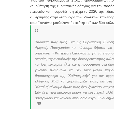
“Λαμπρά” παραδείγματα τέτοιων προγραμμάτων που 
νομοθέτηση της ευρωπαϊκής οδηγίας για την ποσόσ
εταιρειών και η νομοθέτηση μέχρι το 2026 της …διαφ
κυβέρνησης στην λειτουργία των ιδιωτικών επιχειρ
τους “κανόνες μισθολογικής ισότητας” των δύο φύλ
“Φαίνεται πως εμείς -και ως Ευρωπαϊκή Ένωση-
Αμερική. Προχωράμε και κάνουμε βήματα για 
σημειώνει η Κατερίνα Πατσογιάννη για να επιση
ακραία μέτρα επιβολής της διαφορετικότητας αλλά 
και ίσες ευκαιρίες (λες και η ποσόστωση στα διο
γίνονται εθελοντικά και δεν είναι μέτρα επι
δημοσιογράφο της “Καθημερινής” για τον τερμ
ελληνικές ΜΚΟ και χαρακτηρίζει τέτοιες κινήσει
“Καταλαβαίνουμε όμως πως έχει ξεκινήσει στοχοπ
Εάν έχει γίνει κακοδιαχείριση, να ερευνηθεί, αλλ
συνεργασία και κάνουν σπουδαίο έργο. Είναι σημα