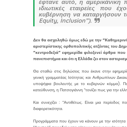
έφτανε αυτό, η αμερικάνικη 
ιδιωτικές εταιρείες που έ
κυβέρνηση να καταργήσουν τα
Equity, Inclusion”).
Δεν θα ασχοληθώ όμως εδώ με την “Καθημερινή
αριστερίστικης ορθοπολιτικής ατζέντας του Δη
“κεντροδεξιά” εφημερίδα φιλοξενεί άρθρα που 
πανεπιστήμια και ότι η Ελλάδα ζει στον αστερι
Θα σταθώ στις δηλώσεις που έκανε στην εφημερί
γενική γραμματέας Ισότητας και Ανθρωπίνων Δικαι
υποψήφια βουλευτής με το κυβερνών κόμμα). Π
κατεύθυνση, η Πατσογιάννη “τονίζει πως για την ελλη
Και συνεχίζει : “Αντιθέτως. Είναι μια περίοδος
διαφορετικότητα.
Προγράμματα που έχουν να κάνουν με την ισότητα 