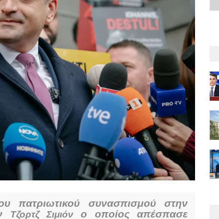
του πατριωτικού συνασπισμού στην
ον
ο οποίος απέσπασε
Τζορτζ Σιμιόν