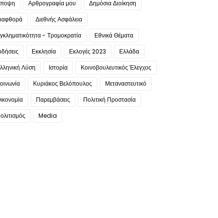
ποψη
Αρθρογραφία μου
Δημόσια Διοίκηση
ιαφθορά
Διεθνής Ασφάλεια
γκληματικότητα - Τρομοκρατία
Εθνικά Θέματα
ιδήσεις
Εκκλησία
Εκλογές 2023
Ελλάδα
λληνική Λύση
Ιστορία
Κοινοβουλευτικός Έλεγχος
οινωνία
Κυριάκος Βελόπουλος
Μεταναστευτικό
ικονομία
Παρεμβάσεις
Πολιτική Προστασία
ολιτισμός
Media