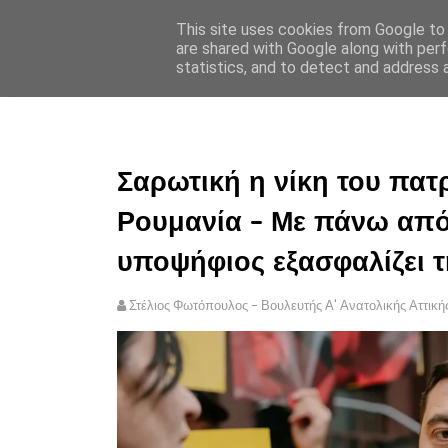
This site uses cookies from Google to d
ΣΤΕΛΙΟΣ ΦΩΤΟΠΟΥΛΟΣ
are shared with Google along with perf
statistics, and to detect and address 
ΑΡΧΙΚΗ
ΠΟΛΙΤΙΚΗ ΑΠΟ
Σαρωτική η νίκη του πα
Ρουμανία – Με πάνω απ
υποψήφιος εξασφαλίζει τ
Στέλιος Φωτόπουλος - Βουλευτής Α' Ανατολικής Αττική