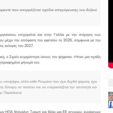
Γερμανία που απεργάζεται σχέδια απαγόρευσης του δεξιού
ργκέσκου, επιχειρείται και στην Γαλλία με την στέρηση των
τον μέχρι την απόφαση του εφετείου το 2026, σύμφωνα με την
τις εκλογές του 2027.
ακή, ο Σιμιόν ευχαρίστησε όσους τον ψήφισαν. «Ήταν μια πράξη
ηχογραφημένο μήνυμά του.
λο υποψήφιο, αλλά κάθε Ρουμάνο που έχει δεχθεί ψέματα, έχει
 τη δύναμη να πιστεύει και να υπερασπίζεται την ταυτότητα και
την Παρασκευή.
των ΗΠΑ Ντόναλντ Τραμπ και θέλει μια ΕΕ ισχυρών, κυρίαρχων