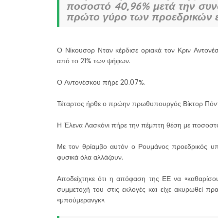
ποσοστό 40,96% μετά την συ
πρώτο γύρο των προεδρικών 
Ο Νίκουσορ Νταν κέρδισε οριακά τον Κριν Αντονέ
από το 21% των ψήφων.
Ο Αντονέσκου πήρε 20.07%.
Τέταρτος ήρθε ο πρώην πρωθυπουργός Βίκτορ Πόντ
Η Έλενα Λασκόνι πήρε την πέμπτη θέση με ποσοστ
Με τον θρίαμβο αυτόν ο Ρουμάνος προεδρικός υπο
φυσικά όλα αλλάζουν.
Αποδείχτηκε ότι η απόφαση της ΕΕ να «καθαρίσου
συμμετοχή του στις εκλογές και είχε ακυρωθεί πρα
«μπούμερανγκ».