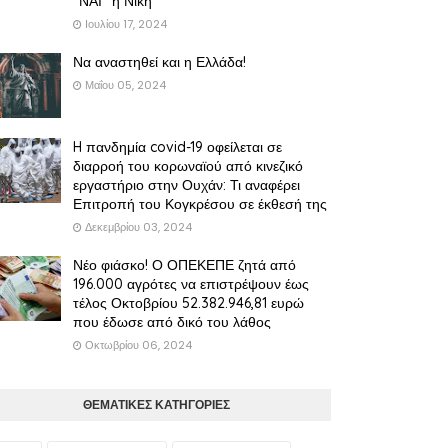
"ΝΑΙ" η Νίκη
Ιουλίου 17, 2024
Να αναστηθεί και η Ελλάδα!
Μαΐου 05, 2024
H πανδημία covid-19 οφείλεται σε
διαρροή του κορωναϊού από κινεζικό
εργαστήριο στην Ουχάν: Τι αναφέρει
Επιτροπή του Κογκρέσου σε έκθεσή της
Δεκεμβρίου 03, 2024
Νέο φιάσκο! Ο ΟΠΕΚΕΠΕ ζητά από
196.000 αγρότες να επιστρέψουν έως
τέλος Οκτοβρίου 52.382.946,81 ευρώ
που έδωσε από δικό του λάθος
Οκτωβρίου 06, 2024
ΘΕΜΑΤΙΚΕΣ ΚΑΤΗΓΟΡΙΕΣ