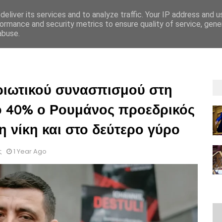
eliver its services and to analyze traffic. Your IP address and 
ormance and security metrics to ensure quality of service, gen
abuse.
ΡΡΗΤΟΥ
GDPR
OΡΟΙ ΚΑΙ ΠΡΟΫΠΟΘEΣΕΙΣ ΕΝΟΙΚIΑΣΗΣ
ΟΡΟΙ ΚΑΙ 
τριωτικού συνασπισμού στη
ό 40% ο Ρουμάνος προεδρικός
η νίκη και στο δεύτερο γύρο
ς
1 Year Ago