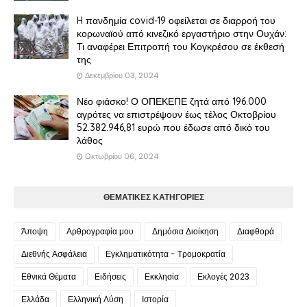
H πανδημία covid-19 οφείλεται σε διαρροή του
κορωναϊού από κινεζικό εργαστήριο στην Ουχάν:
Τι αναφέρει Επιτροπή του Κογκρέσου σε έκθεσή
της
Δεκεμβρίου 03, 2024
Νέο φιάσκο! Ο ΟΠΕΚΕΠΕ ζητά από 196.000
αγρότες να επιστρέψουν έως τέλος Οκτοβρίου
52.382.946,81 ευρώ που έδωσε από δικό του
λάθος
Οκτωβρίου 06, 2024
ΘΕΜΑΤΙΚΕΣ ΚΑΤΗΓΟΡΙΕΣ
Άποψη
Αρθρογραφία μου
Δημόσια Διοίκηση
Διαφθορά
Διεθνής Ασφάλεια
Εγκληματικότητα - Τρομοκρατία
Εθνικά Θέματα
Ειδήσεις
Εκκλησία
Εκλογές 2023
Ελλάδα
Ελληνική Λύση
Ιστορία