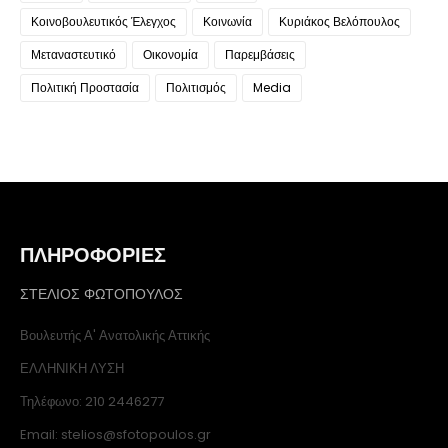
Κοινοβουλευτικός Έλεγχος
Κοινωνία
Κυριάκος Βελόπουλος
Μεταναστευτικό
Οικονομία
Παρεμβάσεις
Πολιτική Προστασία
Πολιτισμός
Media
ΠΛΗΡΟΦΟΡΙΕΣ
ΣΤΕΛΙΟΣ ΦΩΤΟΠΟΥΛΟΣ
Βουλευτής Α' Ανατολικής Αττικής
ΕΛΛΗΝΙΚΗ ΛΥΣΗ
Τηλέφωνο: 210 2446277
Email: stelios@sfotopoulos.gr