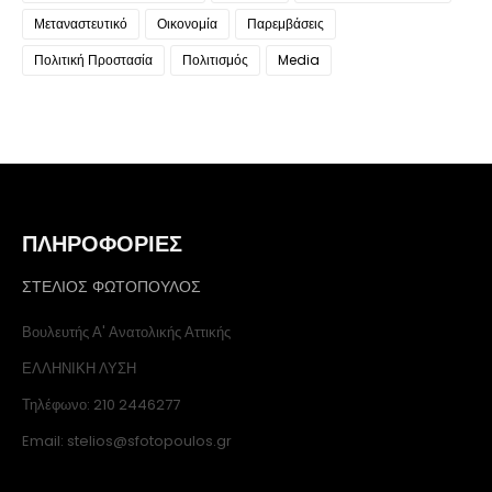
Μεταναστευτικό
Οικονομία
Παρεμβάσεις
Πολιτική Προστασία
Πολιτισμός
Media
ΠΛΗΡΟΦΟΡΙΕΣ
ΣΤΕΛΙΟΣ ΦΩΤΟΠΟΥΛΟΣ
Βουλευτής Α' Ανατολικής Αττικής
ΕΛΛΗΝΙΚΗ ΛΥΣΗ
Τηλέφωνο: 210 2446277
Email: stelios@sfotopoulos.gr