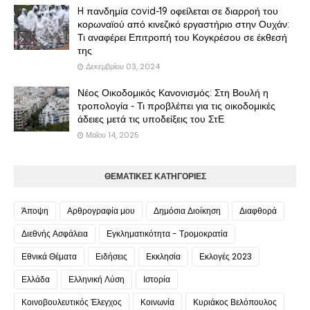
H πανδημία covid-19 οφείλεται σε διαρροή του
κορωναϊού από κινεζικό εργαστήριο στην Ουχάν:
Τι αναφέρει Επιτροπή του Κογκρέσου σε έκθεσή
της
Δεκεμβρίου 03, 2024
Νέος Οικοδομικός Κανονισμός: Στη Βουλή η
τροπολογία - Τι προβλέπει για τις οικοδομικές
άδειες μετά τις υποδείξεις του ΣτΕ
Μαΐου 14, 2025
ΘΕΜΑΤΙΚΕΣ ΚΑΤΗΓΟΡΙΕΣ
Άποψη
Αρθρογραφία μου
Δημόσια Διοίκηση
Διαφθορά
Διεθνής Ασφάλεια
Εγκληματικότητα - Τρομοκρατία
Εθνικά Θέματα
Ειδήσεις
Εκκλησία
Εκλογές 2023
Ελλάδα
Ελληνική Λύση
Ιστορία
Κοινοβουλευτικός Έλεγχος
Κοινωνία
Κυριάκος Βελόπουλος