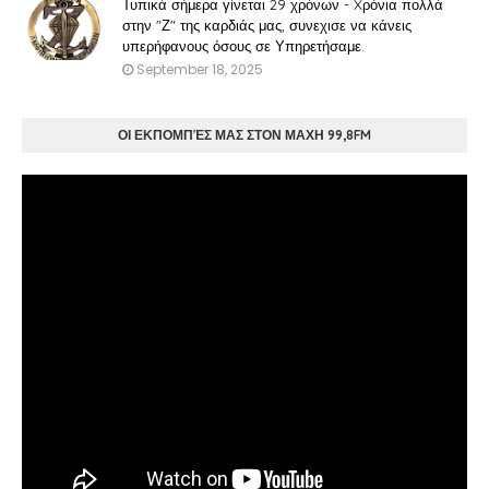
Τυπικά σήμερα γίνεται 29 χρόνων - Xρόνια πολλά
στην "Ζ" της καρδιάς μας, συνεχισε να κάνεις
υπερήφανους όσους σε Υπηρετήσαμε.
September 18, 2025
ΟΙ ΕΚΠΟΜΠΈΣ ΜΑΣ ΣΤΟΝ ΜΑΧΗ 99,8FM