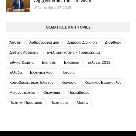
Δημ(ι)οκρατίας του... ότι ναναι!
Σεπτεμβρίου 27, 2025
ΘΕΜΑΤΙΚΕΣ ΚΑΤΗΓΟΡΙΕΣ
Άποψη
Αρθρογραφία μου
Δημόσια Διοίκηση
Διαφθορά
Διεθνής Ασφάλεια
Εγκληματικότητα - Τρομοκρατία
Εθνικά Θέματα
Ειδήσεις
Εκκλησία
Εκλογές 2023
Ελλάδα
Ελληνική Λύση
Ιστορία
Κοινοβουλευτικός Έλεγχος
Κοινωνία
Κυριάκος Βελόπουλος
Μεταναστευτικό
Οικονομία
Παρεμβάσεις
Πολιτική Προστασία
Πολιτισμός
Media