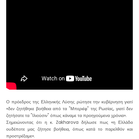
Ο πρόεδρος της Ελληνικής Λύσης ρώτησε την κυβέρνηση γιατί
«δεν ζητήθηκε βοήθεια από τα "Μπεριέφ" της Ρωσίας, γιατί δεν
ζητήσατε τα "Ιλιούσιν" όπως κάναμε τα προηγούμενα χρόνια».
Σημειώνοντας ότι η κ. Zakharova δήλωσε πως «η Ελλάδα
ουδέποτε μας ζήτησε βοήθεια, όπως κατά το παρελθόν και
προστρέξαμε».