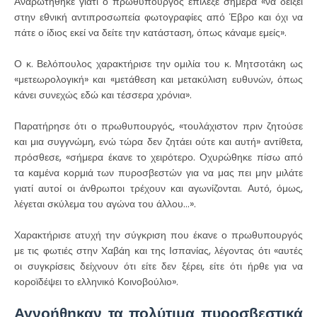
Αναρωτήθηκε γιατί ο πρωθυπουργός επίλεξε σήμερα «να δείξει
στην εθνική αντιπροσωπεία φωτογραφίες από Έβρο και όχι να
πάτε ο ίδιος εκεί να δείτε την κατάσταση, όπως κάναμε εμείς».
Ο κ. Βελόπουλος χαρακτήρισε την ομιλία του κ. Μητσοτάκη ως
«μετεωρολογική» και «μετάθεση και μετακύλιση ευθυνών, όπως
κάνει συνεχώς εδώ και τέσσερα χρόνια».
Παρατήρησε ότι ο πρωθυπουργός, «τουλάχιστον πριν ζητούσε
και μια συγγνώμη, ενώ τώρα δεν ζητάει ούτε και αυτή» αντίθετα,
πρόσθεσε, «σήμερα έκανε το χειρότερο. Οχυρώθηκε πίσω από
τα καμένα κορμιά των πυροσβεστών για να μας πει μην μιλάτε
γιατί αυτοί οι άνθρωποι τρέχουν και αγωνίζονται. Αυτό, όμως,
λέγεται σκύλεμα του αγώνα του άλλου…».
Χαρακτήρισε ατυχή την σύγκριση που έκανε ο πρωθυπουργός
με τις φωτιές στην Χαβάη και της Ισπανίας, λέγοντας ότι «αυτές
οι συγκρίσεις δείχνουν ότι είτε δεν ξέρει, είτε ότι ήρθε για να
κοροϊδέψει το ελληνικό Κοινοβούλιο».
Αγνοήθηκαν τα πολύτιμα πυροσβεστικά