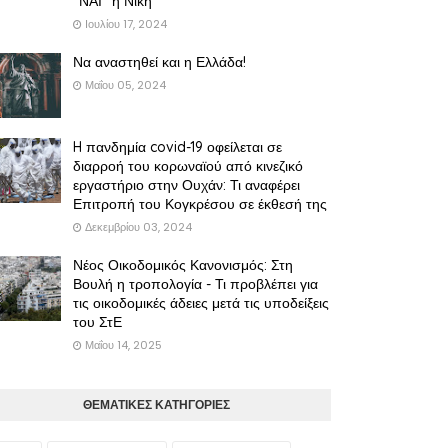
"ΝΑΙ" η Νίκη
Ιουλίου 17, 2024
Να αναστηθεί και η Ελλάδα!
Μαΐου 05, 2024
H πανδημία covid-19 οφείλεται σε
διαρροή του κορωναϊού από κινεζικό
εργαστήριο στην Ουχάν: Τι αναφέρει
Επιτροπή του Κογκρέσου σε έκθεσή της
Δεκεμβρίου 03, 2024
Νέος Οικοδομικός Κανονισμός: Στη
Βουλή η τροπολογία - Τι προβλέπει για
τις οικοδομικές άδειες μετά τις υποδείξεις
του ΣτΕ
Μαΐου 14, 2025
ΘΕΜΑΤΙΚΕΣ ΚΑΤΗΓΟΡΙΕΣ