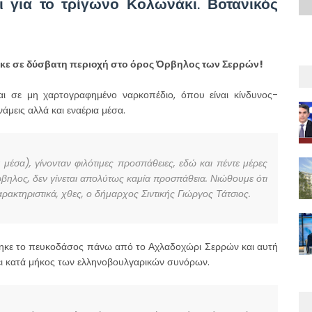
 για το τρίγωνο Κολωνάκι. Βοτανικός
θηκε σε δύσβατη περιοχή στο όρος Όρβηλος των Σερρών!
ι σε μη χαρτογραφημένο ναρκοπέδιο, όπου είναι κίνδυνος-
άμεις αλλά και εναέρια μέσα.
 μέσα), γίνονταν φιλότιμες προσπάθειες, εδώ και πέντε μέρες
Όρβηλος, δεν γίνεται απολύτως καμία προσπάθεια. Νιώθουμε ότι
αρακτηριστικά, χθες, ο δήμαρχος Σιντικής Γιώργος Τάτσιος.
κάηκε το πευκοδάσος πάνω από το Αχλαδοχώρι Σερρών και αυτή
ίει κατά μήκος των ελληνοβουλγαρικών συνόρων.