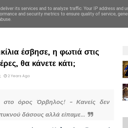
eliver its services and to analyze traffic. Your IP address and 
ormance and security metrics to ensure quality of service, gen
abuse.
ΡΡΗΤΟΥ
GDPR
OΡΟΙ ΚΑΙ ΠΡΟΫΠΟΘEΣΕΙΣ ΕΝΟΙΚIΑΣΗΣ
ΟΡΟΙ ΚΑΙ 
κίλια έσβησε, η φωτιά στις
έρες, θα κάνετε κάτι;
ς
2 Years Ago
ά στο όρος Όρβηλος! – Κανείς δεν
πυκνού δάσους αλλά είπαμε...