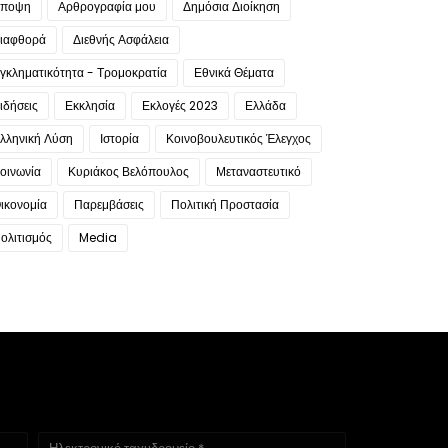
ποψη
Αρθρογραφία μου
Δημόσια Διοίκηση
ιαφθορά
Διεθνής Ασφάλεια
γκληματικότητα - Τρομοκρατία
Εθνικά Θέματα
ιδήσεις
Εκκλησία
Εκλογές 2023
Ελλάδα
λληνική Λύση
Ιστορία
Κοινοβουλευτικός Έλεγχος
οινωνία
Κυριάκος Βελόπουλος
Μεταναστευτικό
ικονομία
Παρεμβάσεις
Πολιτική Προστασία
ολιτισμός
Media