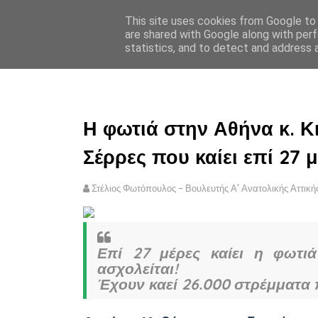
This site uses cookies from Google to d
ΣΤΕΛΙΟΣ ΦΩΤΟΠΟΥΛΟΣ
are shared with Google along with perf
statistics, and to detect and address 
ΑΡΧΙΚΗ
ΠΟΛΙΤΙΚΗ ΑΠΟ
Η φωτιά στην Αθήνα κ. Κι
Σέρρες που καίει επί 27 μ
Στέλιος Φωτόπουλος - Βουλευτής Α' Ανατολικής Αττική
Επί 27 μέρες καίει η φωτι
ασχολείται!
Έχουν καεί 26.000 στρέμματα 