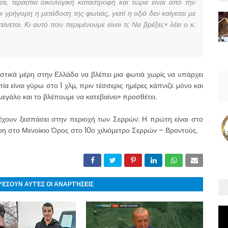
ε, τεράστια οικολογική καταστροφή και τώρα είναι από την
 γρήγορη η μετάδοση της φωτιάς, γιατί η οξιά δεν καίγεται με
ίνεται. Κι αυτό που περιμένουμε είναι τι; Να βρέξει;» λέει ο κ.
ιστικά μέρη στην Ελλάδα να βλέπει μια φωτιά χωρίς να υπάρχει
ία είναι γύρω στο 1 χλμ, πριν τέσσερις ημέρες κάπνιζε μόνο και
μεγάλο και το βλέπουμε να κατεβαίνει» προσθέτει.
 έχουν ξεσπάσει στην περιοχή των Σερρών: Η πρώτη είναι στο
η στο Μενοίκιο Όρος στο 10ο χιλιόμετρο Σερρών – Βροντούς.
ΡΈΣΟΥΝ ΑΥΤΈΣ ΟΙ ΑΝΑΡΤΉΣΕΙΣ