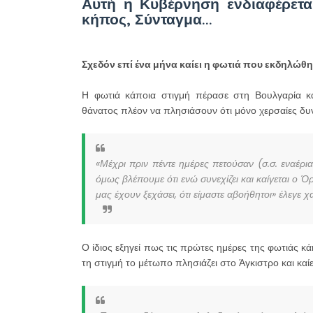
Αυτή η Κυβέρνηση ενδιαφέρεται
κήπος, Σύνταγμα...
Σχεδόν επί ένα μήνα καίει η φωτιά που εκδηλώ
Η φωτιά κάποια στιγμή πέρασε στη Βουλγαρία κα
θάνατος πλέον να πλησιάσουν ότι μόνο χερσαίες δυν
«Μέχρι πριν πέντε ημέρες πετούσαν (σ.σ. εναέρια
όμως βλέπουμε ότι ενώ συνεχίζει και καίγεται ο 
μας έχουν ξεχάσει, ότι είμαστε αβοήθητοι» έλεγε χ
Ο ίδιος εξηγεί πως τις πρώτες ημέρες της φωτιάς 
τη στιγμή το μέτωπο πλησιάζει στο Άγκιστρο και κα