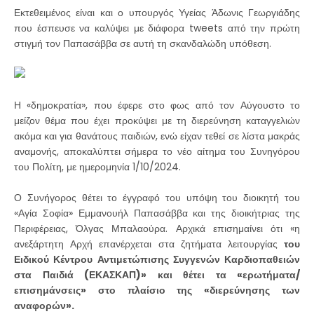
Εκτεθειμένος είναι και ο υπουργός Υγείας Άδωνις Γεωργιάδης
που έσπευσε να καλύψει με διάφορα tweets από την πρώτη
στιγμή τον Παπασάββα σε αυτή τη σκανδαλώδη υπόθεση.
Η «δημοκρατία», που έφερε στο φως από τον Αύγουστο το
μείζον θέμα που έχει προκύψει με τη διερεύνηση καταγγελιών
ακόμα και για θανάτους παιδιών, ενώ είχαν τεθεί σε λίστα μακράς
αναμονής, αποκαλύπτει σήμερα το νέο αίτημα του Συνηγόρου
του Πολίτη, με ημερομηνία 1/10/2024.
Ο Συνήγορος θέτει το έγγραφό του υπόψη του διοικητή του
«Αγία Σοφία» Εμμανουήλ Παπασάββα και της διοικήτριας της
Περιφέρειας, Όλγας Μπαλαούρα. Αρχικά επισημαίνει ότι «η
ανεξάρτητη Αρχή επανέρχεται στα ζητήματα λειτουργίας
του
Ειδικού Κέντρου Αντιμετώπισης Συγγενών Καρδιοπαθειών
στα Παιδιά (ΕΚΑΣΚΑΠ)» και θέτει τα «ερωτήματα/
επισημάνσεις» στο πλαίσιο της «διερεύνησης των
αναφορών».