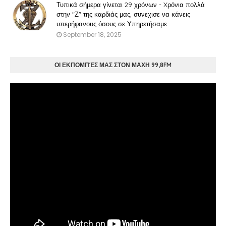
Τυπικά σήμερα γίνεται 29 χρόνων - Xρόνια πολλά
στην "Ζ" της καρδιάς μας, συνεχισε να κάνεις
υπερήφανους όσους σε Υπηρετήσαμε.
September 18, 2025
ΟΙ ΕΚΠΟΜΠΈΣ ΜΑΣ ΣΤΟΝ ΜΑΧΗ 99,8FM