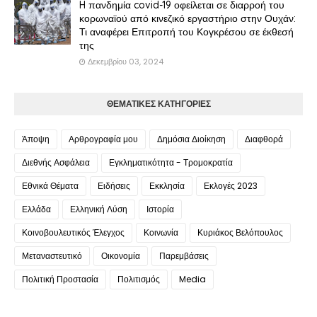
H πανδημία covid-19 οφείλεται σε διαρροή του
κορωναϊού από κινεζικό εργαστήριο στην Ουχάν:
Τι αναφέρει Επιτροπή του Κογκρέσου σε έκθεσή
της
Δεκεμβρίου 03, 2024
ΘΕΜΑΤΙΚΕΣ ΚΑΤΗΓΟΡΙΕΣ
Άποψη
Αρθρογραφία μου
Δημόσια Διοίκηση
Διαφθορά
Διεθνής Ασφάλεια
Εγκληματικότητα - Τρομοκρατία
Εθνικά Θέματα
Ειδήσεις
Εκκλησία
Εκλογές 2023
Ελλάδα
Ελληνική Λύση
Ιστορία
Κοινοβουλευτικός Έλεγχος
Κοινωνία
Κυριάκος Βελόπουλος
Μεταναστευτικό
Οικονομία
Παρεμβάσεις
Πολιτική Προστασία
Πολιτισμός
Media