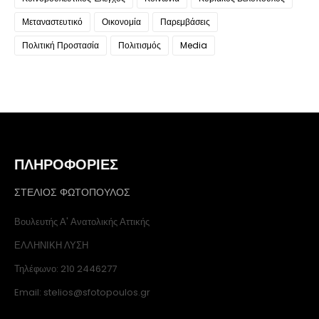
Μεταναστευτικό
Οικονομία
Παρεμβάσεις
Πολιτική Προστασία
Πολιτισμός
Media
ΠΛΗΡΟΦΟΡΙΕΣ
ΣΤΕΛΙΟΣ ΦΩΤΟΠΟΥΛΟΣ
Βουλευτής Α' Ανατολικής Αττικής
ΕΛΛΗΝΙΚΗ ΛΥΣΗ
Τηλέφωνο: 210 2446277
Email: stelios@sfotopoulos.gr