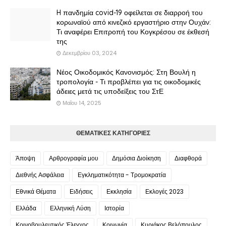
H πανδημία covid-19 οφείλεται σε διαρροή του
κορωναϊού από κινεζικό εργαστήριο στην Ουχάν:
Τι αναφέρει Επιτροπή του Κογκρέσου σε έκθεσή
της
Δεκεμβρίου 03, 2024
Νέος Οικοδομικός Κανονισμός: Στη Βουλή η
τροπολογία - Τι προβλέπει για τις οικοδομικές
άδειες μετά τις υποδείξεις του ΣτΕ
Μαΐου 14, 2025
ΘΕΜΑΤΙΚΕΣ ΚΑΤΗΓΟΡΙΕΣ
Άποψη
Αρθρογραφία μου
Δημόσια Διοίκηση
Διαφθορά
Διεθνής Ασφάλεια
Εγκληματικότητα - Τρομοκρατία
Εθνικά Θέματα
Ειδήσεις
Εκκλησία
Εκλογές 2023
Ελλάδα
Ελληνική Λύση
Ιστορία
Κοινοβουλευτικός Έλεγχος
Κοινωνία
Κυριάκος Βελόπουλος