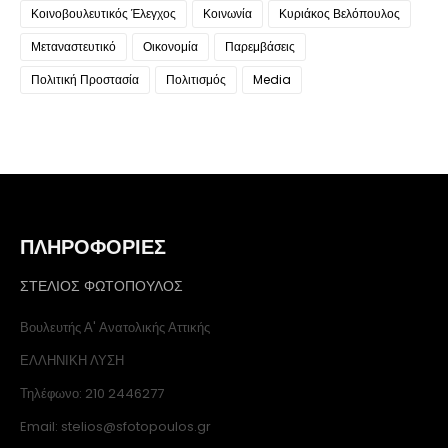
Κοινοβουλευτικός Έλεγχος
Κοινωνία
Κυριάκος Βελόπουλος
Μεταναστευτικό
Οικονομία
Παρεμβάσεις
Πολιτική Προστασία
Πολιτισμός
Media
ΠΛΗΡΟΦΟΡΙΕΣ
ΣΤΕΛΙΟΣ ΦΩΤΟΠΟΥΛΟΣ
Βουλευτής Α' Ανατολικής Αττικής
ΕΛΛΗΝΙΚΗ ΛΥΣΗ
Τηλέφωνο: 210 2446277
Email: stelios@sfotopoulos.gr