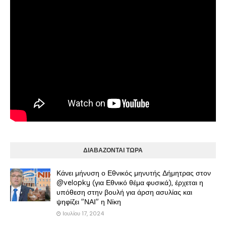
ΔΙΑΒΑΖΟΝΤΑΙ ΤΩΡΑ
Κάνει μήνυση ο Εθνικός μηνυτής Δήμητρας στον
@velopky (για Εθνικό θέμα φυσικά), έρχεται η
υπόθεση στην βουλή για άρση ασυλίας και
ψηφίζει "ΝΑΙ" η Νίκη
Ιουλίου 17, 2024