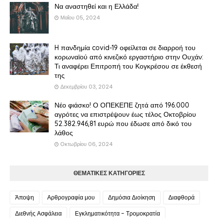
Να αναστηθεί και η Ελλάδα!
Μαΐου 05, 2024
H πανδημία covid-19 οφείλεται σε διαρροή του
κορωναϊού από κινεζικό εργαστήριο στην Ουχάν:
Τι αναφέρει Επιτροπή του Κογκρέσου σε έκθεσή
της
Δεκεμβρίου 03, 2024
Νέο φιάσκο! Ο ΟΠΕΚΕΠΕ ζητά από 196.000
αγρότες να επιστρέψουν έως τέλος Οκτοβρίου
52.382.946,81 ευρώ που έδωσε από δικό του
λάθος
Οκτωβρίου 06, 2024
ΘΕΜΑΤΙΚΕΣ ΚΑΤΗΓΟΡΙΕΣ
Άποψη
Αρθρογραφία μου
Δημόσια Διοίκηση
Διαφθορά
Διεθνής Ασφάλεια
Εγκληματικότητα - Τρομοκρατία