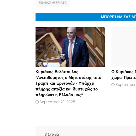
ΕΘΝΙΚΆ ΘΈΜΑΤΑ
ΜΠΟΡΕΊ ΝΑ ΣΑΣ Α
Κυριάκος Βελόπουλος:
Ο Κυριάκος Μ
"Ανεπιθύμητος ο Μητσοτάκης από
χώρα! Πρέπει
Τραμπ και Ερντογάν - Υπάρχει
September 
πλήρης απαξία και δυστυχώς το
πληρώνει η Ελλάδα μας"
September 23, 2025
0 Σχόλια