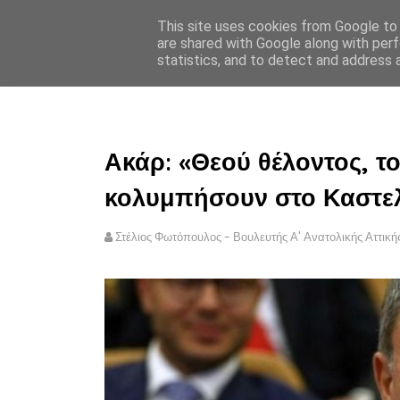
This site uses cookies from Google to d
ΣΤΕΛΙΟΣ ΦΩΤΟΠΟΥΛΟΣ
are shared with Google along with perf
statistics, and to detect and address 
ΑΡΧΙΚΗ
ΠΟΛΙΤΙΚΗ ΑΠΟ
Ακάρ: «Θεού θέλοντος, τ
κολυμπήσουν στο Καστε
Στέλιος Φωτόπουλος - Βουλευτής Α' Ανατολικής Αττική