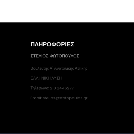
ΠΛΗΡΟΦΟΡΙΕΣ
ΣΤΕΛΙΟΣ ΦΩΤΟΠΟΥΛΟΣ
Βουλευτής Α' Ανατολικής Αττικής
ΕΛΛΗΝΙΚΗ ΛΥΣΗ
Τηλέφωνο: 210 2446277
Email: stelios@sfotopoulos.gr