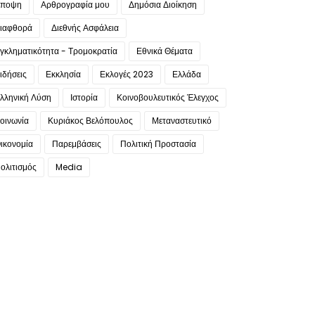
ποψη
Αρθρογραφία μου
Δημόσια Διοίκηση
ιαφθορά
Διεθνής Ασφάλεια
γκληματικότητα - Τρομοκρατία
Εθνικά Θέματα
ιδήσεις
Εκκλησία
Εκλογές 2023
Ελλάδα
λληνική Λύση
Ιστορία
Κοινοβουλευτικός Έλεγχος
οινωνία
Κυριάκος Βελόπουλος
Μεταναστευτικό
ικονομία
Παρεμβάσεις
Πολιτική Προστασία
ολιτισμός
Media