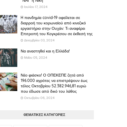
"ΝΑΙ" η Νίκη
Ιουλίου 17, 2024
H πανδημία covid-19 οφείλεται σε
διαρροή του κορωναϊού από κινεζικό
εργαστήριο στην Ουχάν: Τι αναφέρει
Επιτροπή του Κογκρέσου σε έκθεσή της
Δεκεμβρίου 03, 2024
Να αναστηθεί και η Ελλάδα!
Μαΐου 05, 2024
Νέο φιάσκο! Ο ΟΠΕΚΕΠΕ ζητά από
196.000 αγρότες να επιστρέψουν έως
τέλος Οκτοβρίου 52.382.946,81 ευρώ
που έδωσε από δικό του λάθος
Οκτωβρίου 06, 2024
ΘΕΜΑΤΙΚΕΣ ΚΑΤΗΓΟΡΙΕΣ