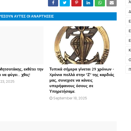
Ά
Δ
ΡΈΣΟΥΝ ΑΥΤΈΣ ΟΙ ΑΝΑΡΤΉΣΕΙΣ
Ε
Ε
Ε
Κ
Ο
ητσοτάκης, εκθέτει την
Τυπικά σήμερα γίνεται 29 χρόνων -
Π
 να φύγει… χθες!
Xρόνια πολλά στην "Ζ" της καρδιάς
μας, συνεχισε να κάνεις
23, 2025
υπερήφανους όσους σε
Υπηρετήσαμε.
September 18, 2025