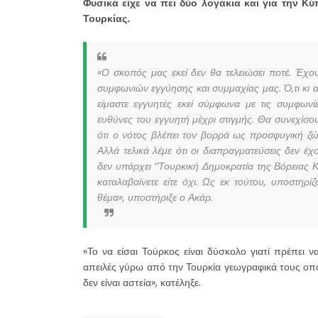
Φυσικά είχε να πει δύο λογάκια και για την Κ
Τουρκίας.
«Ο σκοπός μας εκεί δεν θα τελειώσει ποτέ. Έχου
συμφωνιών εγγύησης και συμμαχίας μας. Ό,τι κι 
είμαστε εγγυητές εκεί σύμφωνα με τις συμφωνί
ευθύνες του εγγυητή μέχρι στιγμής. Θα συνεχίσο
ότι ο νότος βλέπει τον βορρά ως προσφυγική ζώνη,
Αλλά τελικά λέμε ότι οι διαπραγματεύσεις δεν έ
δεν υπάρχει ‘’Τουρκική Δημοκρατία της Βόρειας Κ
καταλαβαίνετε είτε όχι. Ως εκ τούτου, υποστηρ
θέμα», υποστήριξε ο Ακάρ.
«Το να είσαι Τούρκος είναι δύσκολο γιατί πρέπει 
απειλές γύρω από την Τουρκία γεωγραφικά τους οπ
δεν είναι αστεία», κατέληξε.