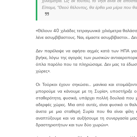
χιλιόμετρα. Ως εκ τούτου, το νησί είναι σε απόσ
Είπαμε, “Θεού θέλοντος, θα έρθει μια μέρα που θα
«Θέλουν 40 χιλιάδες τετραγωνικά χιλιόμετρα θαλάσσι
λένε ασυμβίβαστους. Ναι, είμαστε ασυμβίβαστοι… Δε
Δεν παρέλειψε να αφήσει αιχμές κατά των ΗΠΑ γι
βγήκε, λόγω της αγοράς των ρωσικών αντιαεροπορ
όπλα παρόλο που τα πληρώσαμε. Δεν μας τα έδωσα
χώρες».
Οι Τούρκοι έχουν σηκώσει… μανίκια και ετοιμάζοντ
μπορούμε να κάνουμε με τη Συρία», υποστήριξε ο
σταθερότητα, φυσικά, υπάρχει πολλή δουλειά που μ
αδερφές χώρες. Μια από αυτές, είναι φυσικά οι θα
άνετα με μια σταθερή Συρία που θα είναι φίλη
αναπτύξουμε και να αυξήσουμε τη συνεργασία μας
δραστηριοτήτων και των δύο χωρών».