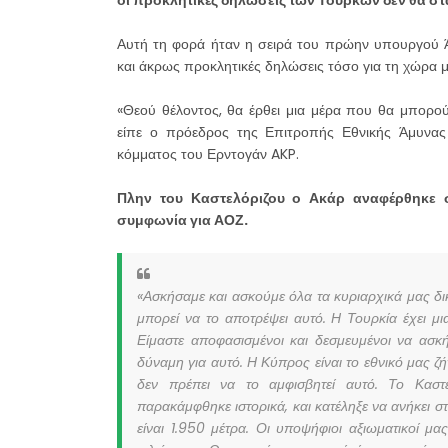
Αυτή τη φορά ήταν η σειρά του πρώην υπουργού Ά
και άκρως προκλητικές δηλώσεις τόσο για τη χώρα μ
«Θεού θέλοντος, θα έρθει μια μέρα που θα μπορού
είπε ο πρόεδρος της Επιτροπής Εθνικής Άμυνας
κόμματος του Ερντογάν AKP.
Πλην του Καστελόριζου ο Ακάρ αναφέρθηκε σ
συμφωνία για ΑΟΖ.
«Ασκήσαμε και ασκούμε όλα τα κυριαρχικά μας δι
μπορεί να το αποτρέψει αυτό. Η Τουρκία έχει μι
Είμαστε αποφασισμένοι και δεσμευμένοι να ασκ
δύναμη για αυτό. Η Κύπρος είναι το εθνικό μας ζ
δεν πρέπει να το αμφισβητεί αυτό. Το Καστε
παρακάμφθηκε ιστορικά, και κατέληξε να ανήκει 
είναι 1.950 μέτρα. Οι υποψήφιοι αξιωματικοί μ