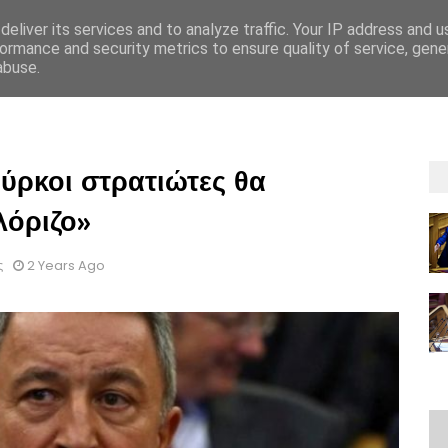
eliver its services and to analyze traffic. Your IP address and 
ormance and security metrics to ensure quality of service, gen
abuse.
ΡΡΗΤΟΥ
GDPR
OΡΟΙ ΚΑΙ ΠΡΟΫΠΟΘEΣΕΙΣ ΕΝΟΙΚIΑΣΗΣ
ΟΡΟΙ ΚΑΙ 
ούρκοι στρατιώτες θα
λόριζο»
ς
2 Years Ago