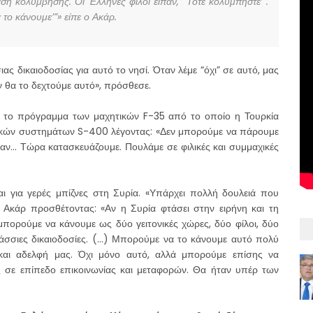
ταση κολύμβησης. Οι Έλληνες φίλοι είπαν, “Τότε κολυμπήστε’”.
 το κάνουμε’”» είπε ο Ακάρ.
ας δικαιοδοσίας για αυτό το νησί. Όταν λέμε “όχι” σε αυτό, μας
ν θα το δεχτούμε αυτό», πρόσθεσε.
α το πρόγραμμα των μαχητικών F-35 από το οποίο η Τουρκία
ικών συστημάτων S-400 λέγοντας: «Δεν μπορούμε να πάρουμε
ν… Τώρα κατασκευάζουμε. Πουλάμε σε φιλικές και συμμαχικές
αι για γερές μπίζνες στη Συρία. «Υπάρχει πολλή δουλειά που
 Ακάρ προσθέτοντας: «Αν η Συρία φτάσει στην ειρήνη και τη
πορούμε να κάνουμε ως δύο γειτονικές χώρες, δύο φίλοι, δύο
λάσσιες δικαιοδοσίες. (…) Μπορούμε να το κάνουμε αυτό πολύ
 και αδελφή μας. Όχι μόνο αυτό, αλλά μπορούμε επίσης να
 σε επίπεδο επικοινωνίας και μεταφορών. Θα ήταν υπέρ των