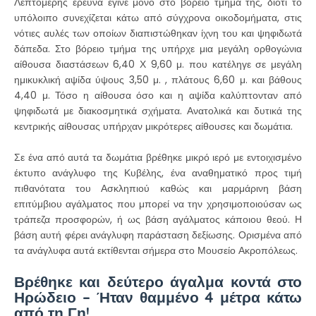
Λεπτομερής έρευνα έγινε μόνο στο βόρειο τμήμα της, διότι το
υπόλοιπο συνεχίζεται κάτω από σύγχρονα οικοδομήματα, στις
νότιες αυλές των οποίων διαπιστώθηκαν ίχνη του και ψηφιδωτά
δάπεδα. Στο βόρειο τμήμα της υπήρχε μια μεγάλη ορθογώνια
αίθουσα διαστάσεων 6,40 Χ 9,60 μ. που κατέληγε σε μεγάλη
ημικυκλική αψίδα ύψους 3,50 μ. , πλάτους 6,60 μ. και βάθους
4,40 μ. Τόσο η αίθουσα όσο και η αψίδα καλύπτονταν από
ψηφιδωτά με διακοσμητικά σχήματα. Ανατολικά και δυτικά της
κεντρικής αίθουσας υπήρχαν μικρότερες αίθουσες και δωμάτια.
Σε ένα από αυτά τα δωμάτια βρέθηκε μικρό ιερό με εντοιχισμένο
έκτυπο ανάγλυφο της Κυβέλης, ένα αναθηματικό προς τιμή
πιθανότατα του Ασκληπιού καθώς και μαρμάρινη βάση
επιτύμβιου αγάλματος που μπορεί να την χρησιμοποιούσαν ως
τράπεζα προσφορών, ή ως βάση αγάλματος κάποιου θεού. Η
βάση αυτή φέρει ανάγλυφη παράσταση δεξίωσης. Ορισμένα από
τα ανάγλυφα αυτά εκτίθενται σήμερα στο Μουσείο Ακροπόλεως.
Βρέθηκε και δεύτερο άγαλμα κοντά στο
Ηρώδειο – Ήταν θαμμένο 4 μέτρα κάτω
από τη Γη!