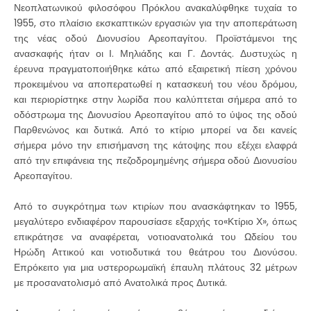
Νεοπλατωνικού φιλοσόφου Πρόκλου ανακαλύφθηκε τυχαία το
1955, στο πλαίσιο εκσκαπτικών εργασιών για την αποπεράτωση
της νέας οδού Διονυσίου Αρεοπαγίτου. Προϊστάμενοι της
ανασκαφής ήταν οι Ι. Μηλιάδης και Γ. Δοντάς. Δυστυχώς η
έρευνα πραγματοποιήθηκε κάτω από εξαιρετική πίεση χρόνου
προκειμένου να αποπερατωθεί η κατασκευή του νέου δρόμου,
και περιορίστηκε στην λωρίδα που καλύπτεται σήμερα από το
οδόστρωμα της Διονυσίου Αρεοπαγίτου από το ύψος της οδού
Παρθενώνος και δυτικά. Από το κτίριο μπορεί να δει κανείς
σήμερα μόνο την επισήμανση της κάτοψης που εξέχει ελαφρά
από την επιφάνεια της πεζοδρομημένης σήμερα οδού Διονυσίου
Αρεοπαγίτου.
Από το συγκρότημα των κτιρίων που ανασκάφτηκαν το 1955,
μεγαλύτερο ενδιαφέρον παρουσίασε εξαρχής το«Κτίριο Χ», όπως
επικράτησε να αναφέρεται, νοτιοανατολικά του Ωδείου του
Ηρώδη Αττικού και νοτιοδυτικά του θεάτρου του Διονύσου.
Επρόκειτο για μια υστερορωμαϊκή έπαυλη πλάτους 32 μέτρων
με προσανατολισμό από Ανατολικά προς Δυτικά.