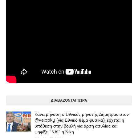
ΔΙΑΒΑΖΟΝΤΑΙ ΤΩΡΑ
Κάνει μήνυση ο Εθνικός μηνυτής Δήμητρας στον
@velopky (για Εθνικό θέμα φυσικά), έρχεται η
υπόθεση στην βουλή για άρση ασυλίας και
ψηφίζει "ΝΑΙ" η Νίκη