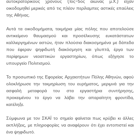
αυτοκρατορικούς χρόνους (1ος-5ος αιώνας μ.Χ.) είχαν
οικοδομηθεί μερικές από τις πλέον περίλαμπες αστικές επαύλεις
της Αθήνας.
Αυτά τα οικοδομήματα, τεκμήρια μίας πόλης που αποτελούσε
αντικείμενο θαυμασμού και προσέλκυσης ευκατάστατων
καλλιεργημένων αστών, ήταν πλούσια διακοσμημένα με δάπεδα
που έφεραν ψηφιδωτή διακόσμηση και γλυπτά, έργα των
περίφημων νεοαττικών εργαστηρίων, όπως εξήγησε το
υπουργείο Πολιτισμού.
Το προσωπικό της Εφορείας Αρχαιοτήτων Πόλης Αθηνών, αφού
ολοκλήρωσε την τεκμηρίωση του ευρήματος, μεριμνά για την
ασφαλή μεταφορά του στα εργαστήρια συντήρησης,
προκειμένου το έργο να λάβει την απαραίτητη φροντίδα,
κατέληξε.
Σύμφωνα με τον ΣΚΑΪ το σημείο φαίνεται πως κρύβει κι άλλες
εκπλήξεις, με πληροφορίες να αναφέρουν ότι έχει εντοπιστεί και
ένα ψηφιδωτό.