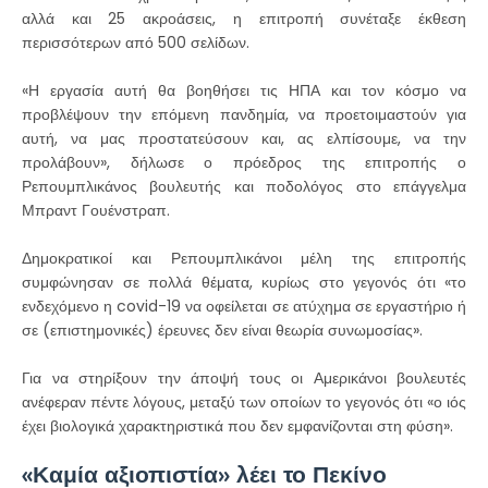
αλλά και 25 ακροάσεις, η επιτροπή συνέταξε έκθεση
περισσότερων από 500 σελίδων.
«Η εργασία αυτή θα βοηθήσει τις ΗΠΑ και τον κόσμο να
προβλέψουν την επόμενη πανδημία, να προετοιμαστούν για
αυτή, να μας προστατεύσουν και, ας ελπίσουμε, να την
προλάβουν», δήλωσε ο πρόεδρος της επιτροπής ο
Ρεπουμπλικάνος βουλευτής και ποδολόγος στο επάγγελμα
Μπραντ Γουένστραπ.
Δημοκρατικοί και Ρεπουμπλικάνοι μέλη της επιτροπής
συμφώνησαν σε πολλά θέματα, κυρίως στο γεγονός ότι «το
ενδεχόμενο η covid-19 να οφείλεται σε ατύχημα σε εργαστήριο ή
σε (επιστημονικές) έρευνες δεν είναι θεωρία συνωμοσίας».
Για να στηρίξουν την άποψή τους οι Αμερικάνοι βουλευτές
ανέφεραν πέντε λόγους, μεταξύ των οποίων το γεγονός ότι «ο ιός
έχει βιολογικά χαρακτηριστικά που δεν εμφανίζονται στη φύση».
«Καμία αξιοπιστία» λέει το Πεκίνο