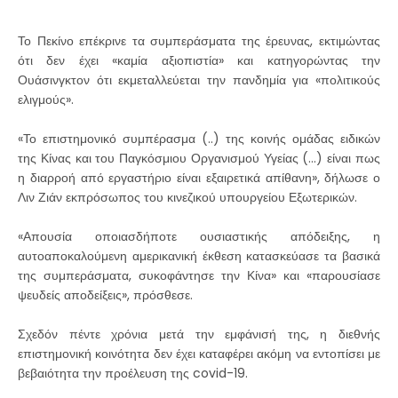
Το Πεκίνο επέκρινε τα συμπεράσματα της έρευνας, εκτιμώντας
ότι δεν έχει «καμία αξιοπιστία» και κατηγορώντας την
Ουάσινγκτον ότι εκμεταλλεύεται την πανδημία για «πολιτικούς
ελιγμούς».
«Το επιστημονικό συμπέρασμα (..) της κοινής ομάδας ειδικών
της Κίνας και του Παγκόσμιου Οργανισμού Υγείας (…) είναι πως
η διαρροή από εργαστήριο είναι εξαιρετικά απίθανη», δήλωσε ο
Λιν Ζιάν εκπρόσωπος του κινεζικού υπουργείου Εξωτερικών.
«Απουσία οποιασδήποτε ουσιαστικής απόδειξης, η
αυτοαποκαλούμενη αμερικανική έκθεση κατασκεύασε τα βασικά
της συμπεράσματα, συκοφάντησε την Κίνα» και «παρουσίασε
ψευδείς αποδείξεις», πρόσθεσε.
Σχεδόν πέντε χρόνια μετά την εμφάνισή της, η διεθνής
επιστημονική κοινότητα δεν έχει καταφέρει ακόμη να εντοπίσει με
βεβαιότητα την προέλευση της covid-19.