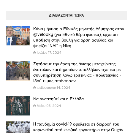
ΔΙΑΒΑΖΟΝΤΑΙ ΤΩΡΑ
Κάνει μήνυση ο Εθνικός μηνυτής Δήμητρας στον
@velopky (για Εθνικό θέμα φυσικά), έρχεται η
υπόθεση στην βουλή για άρση ασυλίας και
ψηφίζει "ΝΑΙ" η Νίκη
Ιουλίου 17, 2024
Ζητήσαμε την άρση της άνισης μεταχείρισης
ένστολων και δημοσίων υπαλλήλων σχετικά με
συνυπηρέτηση λόγω τριτεκνίας - πολυτεκνίας -
Ιδού τι μας απάντησαν
Φεβρουαρίου 14, 2024
Να αναστηθεί και η Ελλάδα!
Μαΐου 05, 2024
H πανδημία covid-19 οφείλεται σε διαρροή του
κορωναϊού από κινεζικό εργαστήριο στην Ουχάν: