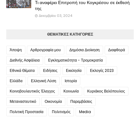
Τι αναφέρει Επιτροπή του Κογκρέσου σε έκθεσή
της
Δεκεμβρίου 03, 2024
ΘΕΜΑΤΙΚΕΣ ΚΑΤΗΓΟΡΙΕΣ
Άποψη
Αρθρογραφία μου
Δημόσια Διοίκηση
Διαφθορά
Διεθνής Ασφάλεια
Εγκληματικότητα - Τρομοκρατία
Εθνικά Θέματα
Ειδήσεις
Εκκλησία
Εκλογές 2023
Ελλάδα
Ελληνική Λύση
Ιστορία
Κοινοβουλευτικός Έλεγχος
Κοινωνία
Κυριάκος Βελόπουλος
Μεταναστευτικό
Οικονομία
Παρεμβάσεις
Πολιτική Προστασία
Πολιτισμός
Media