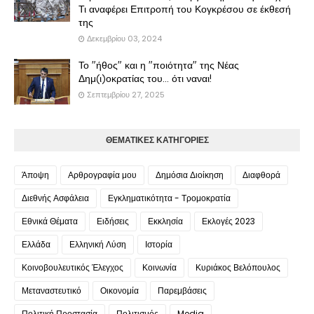
Τι αναφέρει Επιτροπή του Κογκρέσου σε έκθεσή
της
Δεκεμβρίου 03, 2024
Το "ήθος" και η "ποιότητα" της Νέας
Δημ(ι)οκρατίας του... ότι ναναι!
Σεπτεμβρίου 27, 2025
ΘΕΜΑΤΙΚΕΣ ΚΑΤΗΓΟΡΙΕΣ
Άποψη
Αρθρογραφία μου
Δημόσια Διοίκηση
Διαφθορά
Διεθνής Ασφάλεια
Εγκληματικότητα - Τρομοκρατία
Εθνικά Θέματα
Ειδήσεις
Εκκλησία
Εκλογές 2023
Ελλάδα
Ελληνική Λύση
Ιστορία
Κοινοβουλευτικός Έλεγχος
Κοινωνία
Κυριάκος Βελόπουλος
Μεταναστευτικό
Οικονομία
Παρεμβάσεις
Πολιτική Προστασία
Πολιτισμός
Media