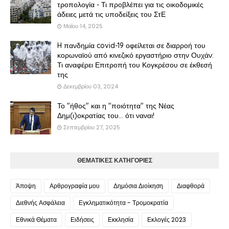
τροπολογία - Τι προβλέπει για τις οικοδομικές
άδειες μετά τις υποδείξεις του ΣτΕ
Μαΐου 14, 2025
H πανδημία covid-19 οφείλεται σε διαρροή του
κορωναϊού από κινεζικό εργαστήριο στην Ουχάν:
Τι αναφέρει Επιτροπή του Κογκρέσου σε έκθεσή
της
Δεκεμβρίου 03, 2024
Το "ήθος" και η "ποιότητα" της Νέας
Δημ(ι)οκρατίας του... ότι ναναι!
Σεπτεμβρίου 27, 2025
ΘΕΜΑΤΙΚΕΣ ΚΑΤΗΓΟΡΙΕΣ
Άποψη
Αρθρογραφία μου
Δημόσια Διοίκηση
Διαφθορά
Διεθνής Ασφάλεια
Εγκληματικότητα - Τρομοκρατία
Εθνικά Θέματα
Ειδήσεις
Εκκλησία
Εκλογές 2023