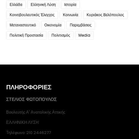
Ελλάδα
Ελληνική Λύση
Ιστορία
Κοινοβουλευτικός Έλεγχος
Κοινωνία
Κυριάκος Βελόπουλος
Μεταναστευτικό
Οικονομία
Παρεμβάσεις
Πολιτική Προστασία
Πολιτισμός
Media
ΠΛΗΡΟΦΟΡΙΕΣ
ΣΤΕΛΙΟΣ ΦΩΤΟΠΟΥΛΟΣ
Βουλευτής Α' Ανατολικής Αττικής
ΕΛΛΗΝΙΚΗ ΛΥΣΗ
Τηλέφωνο: 210 2446277