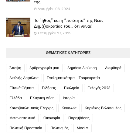
της
Δεκεμβρίου 03, 2024
Το "ήθος" και η "ποιότητα" της Νέας
Δημ(ι)οκρατίας του... ότι ναναι!
Σεπτεμβρίου 27, 2025
ΘΕΜΑΤΙΚΕΣ ΚΑΤΗΓΟΡΙΕΣ
Άποψη
Αρθρογραφία μου
Δημόσια Διοίκηση
Διαφθορά
Διεθνής Ασφάλεια
Εγκληματικότητα - Τρομοκρατία
Εθνικά Θέματα
Ειδήσεις
Εκκλησία
Εκλογές 2023
Ελλάδα
Ελληνική Λύση
Ιστορία
Κοινοβουλευτικός Έλεγχος
Κοινωνία
Κυριάκος Βελόπουλος
Μεταναστευτικό
Οικονομία
Παρεμβάσεις
Πολιτική Προστασία
Πολιτισμός
Media