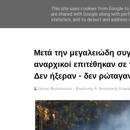
This site uses cookies from Google to d
ΣΤΕΛΙΟΣ ΦΩΤΟΠΟΥΛΟΣ
are shared with Google along with perf
statistics, and to detect and address 
ΑΡΧΙΚΗ
ΠΟΛΙΤΙΚΗ ΑΠΟ
Μετά την μεγαλειώδη συ
αναρχικοί επιτέθηκαν σε 
Δεν ήξεραν - δεν ρώταγαν.
Στέλιος Φωτόπουλος - Βουλευτής Α' Ανατολικής Αττική