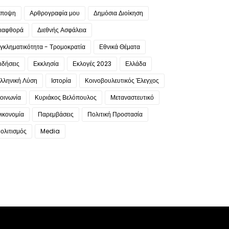
ποψη
Αρθρογραφία μου
Δημόσια Διοίκηση
ιαφθορά
Διεθνής Ασφάλεια
γκληματικότητα - Τρομοκρατία
Εθνικά Θέματα
ιδήσεις
Εκκλησία
Εκλογές 2023
Ελλάδα
λληνική Λύση
Ιστορία
Κοινοβουλευτικός Έλεγχος
οινωνία
Κυριάκος Βελόπουλος
Μεταναστευτικό
ικονομία
Παρεμβάσεις
Πολιτική Προστασία
ολιτισμός
Media