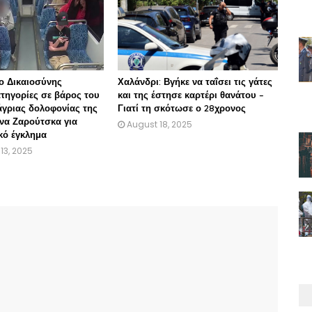
ο Δικαιοσύνης
Χαλάνδρι: Βγήκε να ταΐσει τις γάτες
ατηγορίες σε βάρος του
και της έστησε καρτέρι θανάτου –
άγριας δολοφονίας της
Γιατί τη σκότωσε ο 28χρονος
ίνα Ζαρούτσκα για
August 18, 2025
κό έγκλημα
13, 2025