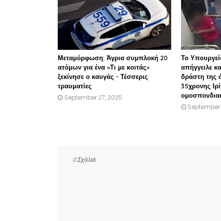
Μεταμόρφωση: Άγρια συμπλοκή 20
Το Υπουργεί
ατόμων για ένα «Τι με κοιτάς»
απήγγειλε κ
ξεκίνησε ο καυγάς - Τέσσερις
δράστη της 
τραυματίες
35χρονης Ιρ
ομοσπονδια
September 27, 2025
September 
0 Σχόλια