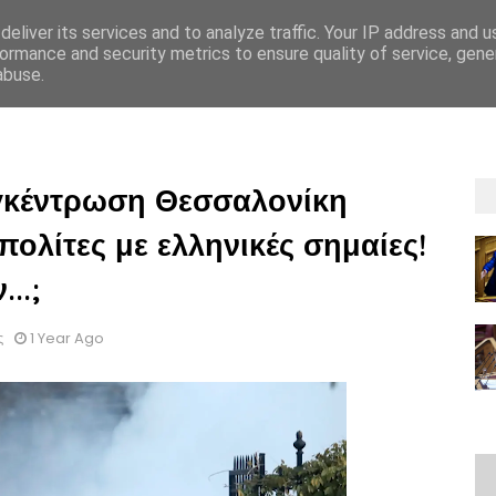
eliver its services and to analyze traffic. Your IP address and 
ormance and security metrics to ensure quality of service, gen
abuse.
ΡΡΗΤΟΥ
GDPR
OΡΟΙ ΚΑΙ ΠΡΟΫΠΟΘEΣΕΙΣ ΕΝΟΙΚIΑΣΗΣ
ΟΡΟΙ ΚΑΙ 
γκέντρωση Θεσσαλονίκη
πολίτες με ελληνικές σημαίες!
..;
ς
1 Year Ago