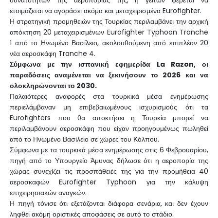
ετοιμάζεται να αγοράσει ακόμα και μεταχειρισμένα Eurofighter.
Η στρατηγική προμηθειών της Τουρκίας περιλαμβάνει την αρχική
απόκτηση 20 μεταχειρισμένων Eurofighter Typhoon Tranche
1 από το Ηνωμένο Βασίλειο, ακολουθούμενη από επιπλέον 20
νέα αεροσκάφη Tranche 4.
Σύμφωνα με την ισπανική εφημερίδα La Razon, οι
παραδόσεις αναμένεται να ξεκινήσουν το 2026 και να
ολοκληρώνονται το 2030.
Παλαιότερες αναφορές στα τουρκικά μέσα ενημέρωσης
περιελάμβαναν μη επιβεβαιωμένους ισχυρισμούς ότι τα
Eurofighters που θα αποκτήσει η Τουρκία μπορεί να
περιλαμβάνουν αεροσκάφη που είχαν προηγουμένως πωληθεί
από το Ηνωμένο Βασίλειο σε χώρες του Κόλπου.
Σύμφωνα με τα τουρκικά μέσα ενημέρωσης στις 6 Φεβρουαρίου,
πηγή από το Υπουργείο Άμυνας δήλωσε ότι η αεροπορία της
χώρας συνεχίζει τις προσπάθειές της για την προμήθεια 40
αεροσκαφών Eurofighter Typhoon για την κάλυψη
επιχειρησιακών αναγκών.
Η πηγή τόνισε ότι εξετάζονται διάφορα σενάρια, και δεν έχουν
ληφθεί ακόμη οριστικές αποφάσεις σε αυτό το στάδιο.