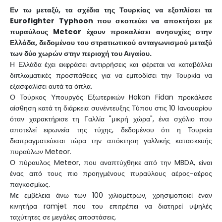
Εν τω μεταξύ, τα σχέδια της Τουρκίας να εξοπλίσει τα
Eurofighter Typhoon που σκοπεύει να αποκτήσει με
πυραύλους Meteor έχουν προκαλέσει ανησυχίες στην
Ελλάδα, δεδομένου του στρατιωτικού ανταγωνισμού μεταξύ
των δύο χωρών στην περιοχή του Αιγαίου.
Η Ελλάδα έχει εκφράσει αντιρρήσεις και φέρεται να καταβάλλει
διπλωματικές προσπάθειες για να εμποδίσει την Τουρκία να
εξασφαλίσει αυτά τα όπλα.
Ο Τούρκος Υπουργός Εξωτερικών Hakan Fidan προκάλεσε
αίσθηση κατά τη διάρκεια συνέντευξης Τύπου στις 10 Ιανουαρίου
όταν χαρακτήρισε τη Γαλλία "μικρή χώρα", ένα σχόλιο που
αποτελεί ειρωνεία της τύχης, δεδομένου ότι η Τουρκία
διαπραγματεύεται τώρα την απόκτηση γαλλικής κατασκευής
πυραύλων Meteor.
Ο πύραυλος Meteor, που αναπτύχθηκε από την MBDA, είναι
ένας από τους πιο προηγμένους πυραύλους αέρος-αέρος
παγκοσμίως.
Με εμβέλεια άνω των 100 χιλιομέτρων, χρησιμοποιεί έναν
κινητήρα ramjet που του επιτρέπει να διατηρεί υψηλές
ταχύτητες σε μεγάλες αποστάσεις.