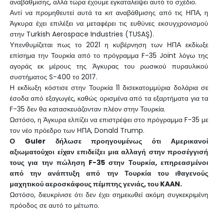
αναβάθμισης, αλλά τώρα έχουμε εγκαταλείψει αυτό το σχέδιο."
Αντί να προμηθευτεί αυτά τα κιτ αναβάθμισης από τις ΗΠΑ, η
Άγκυρα έχει επιλέξει να μεταφέρει τις ευθύνες εκσυγχρονισμού
στην Turkish Aerospace Industries (TUSAŞ).
Υπενθυμίζεται πως το 2021 η κυβέρνηση των ΗΠΑ εκδίωξε
επίσημα την Τουρκία από το πρόγραμμα F-35 Joint λόγω της
αγοράς εκ μέρους της Άγκυρας του ρωσικού πυραυλικού
συστήματος S-400 το 2017.
Η εκδίωξη κόστισε στην Τουρκία 11 δισεκατομμύρια δολάρια σε
έσοδα από εξαγωγές, καθώς ορισμένα από τα εξαρτήματα για τα
F-35 δεν θα κατασκευάζονταν πλέον στην Τουρκία.
Ωστόσο, η Άγκυρα ελπίζει να επιστρέψει στο πρόγραμμα F-35 με
τον νέο πρόεδρο των ΗΠΑ, Donald Trump.
Ο Guler δήλωσε προηγουμένως ότι Αμερικανοί
αξιωματούχοι είχαν επιδείξει μια αλλαγή στην προσέγγισή
τους για την πώληση F-35 στην Τουρκία, επηρεασμένοι
από την ανάπτυξη από την Τουρκία του ιθαγενούς
μαχητικού αεροσκάφους πέμπτης γενιάς, του KAAN.
Ωστόσο, διευκρίνισε ότι δεν έχει σημειωθεί ακόμη συγκεκριμένη
πρόοδος σε αυτό το μέτωπο.