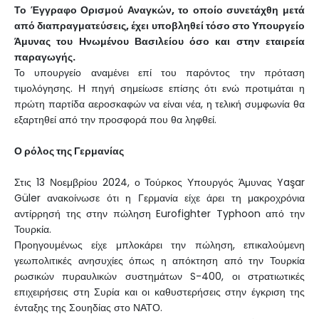
Το Έγγραφο Ορισμού Αναγκών, το οποίο συνετάχθη μετά
από διαπραγματεύσεις, έχει υποβληθεί τόσο στο Υπουργείο
Άμυνας του Ηνωμένου Βασιλείου όσο και στην εταιρεία
παραγωγής.
Το υπουργείο αναμένει επί του παρόντος την πρόταση
τιμολόγησης. Η πηγή σημείωσε επίσης ότι ενώ προτιμάται η
πρώτη παρτίδα αεροσκαφών να είναι νέα, η τελική συμφωνία θα
εξαρτηθεί από την προσφορά που θα ληφθεί.
Ο ρόλος της Γερμανίας
Στις 13 Νοεμβρίου 2024, ο Τούρκος Υπουργός Άμυνας Yaşar
Güler ανακοίνωσε ότι η Γερμανία είχε άρει τη μακροχρόνια
αντίρρησή της στην πώληση Eurofighter Typhoon από την
Τουρκία.
Προηγουμένως είχε μπλοκάρει την πώληση, επικαλούμενη
γεωπολιτικές ανησυχίες όπως η απόκτηση από την Τουρκία
ρωσικών πυραυλικών συστημάτων S-400, οι στρατιωτικές
επιχειρήσεις στη Συρία και οι καθυστερήσεις στην έγκριση της
ένταξης της Σουηδίας στο ΝΑΤΟ.