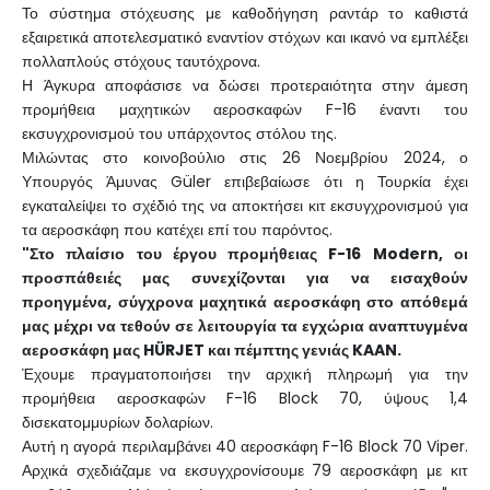
Το σύστημα στόχευσης με καθοδήγηση ραντάρ το καθιστά
εξαιρετικά αποτελεσματικό εναντίον στόχων και ικανό να εμπλέξει
πολλαπλούς στόχους ταυτόχρονα.
Η Άγκυρα αποφάσισε να δώσει προτεραιότητα στην άμεση
προμήθεια μαχητικών αεροσκαφών F-16 έναντι του
εκσυγχρονισμού του υπάρχοντος στόλου της.
Μιλώντας στο κοινοβούλιο στις 26 Νοεμβρίου 2024, ο
Υπουργός Άμυνας Güler επιβεβαίωσε ότι η Τουρκία έχει
εγκαταλείψει το σχέδιό της να αποκτήσει κιτ εκσυγχρονισμού για
τα αεροσκάφη που κατέχει επί του παρόντος.
"Στο πλαίσιο του έργου προμήθειας F-16 Modern, οι
προσπάθειές μας συνεχίζονται για να εισαχθούν
προηγμένα, σύγχρονα μαχητικά αεροσκάφη στο απόθεμά
μας μέχρι να τεθούν σε λειτουργία τα εγχώρια αναπτυγμένα
αεροσκάφη μας HÜRJET και πέμπτης γενιάς KAAN.
Έχουμε πραγματοποιήσει την αρχική πληρωμή για την
προμήθεια αεροσκαφών F-16 Block 70, ύψους 1,4
δισεκατομμυρίων δολαρίων.
Αυτή η αγορά περιλαμβάνει 40 αεροσκάφη F-16 Block 70 Viper.
Αρχικά σχεδιάζαμε να εκσυγχρονίσουμε 79 αεροσκάφη με κιτ