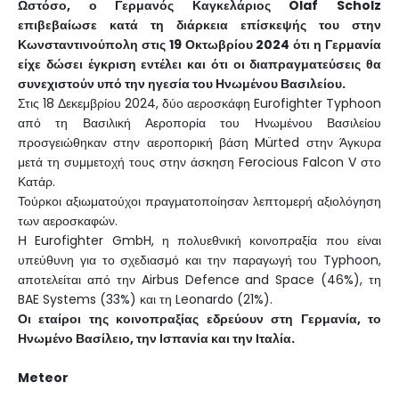
Ωστόσο, ο Γερμανός Καγκελάριος Olaf Scholz
επιβεβαίωσε κατά τη διάρκεια επίσκεψής του στην
Κωνσταντινούπολη στις 19 Οκτωβρίου 2024 ότι η Γερμανία
είχε δώσει έγκριση εντέλει και ότι οι διαπραγματεύσεις θα
συνεχιστούν υπό την ηγεσία του Ηνωμένου Βασιλείου.
Στις 18 Δεκεμβρίου 2024, δύο αεροσκάφη Eurofighter Typhoon
από τη Βασιλική Αεροπορία του Ηνωμένου Βασιλείου
προσγειώθηκαν στην αεροπορική βάση Mürted στην Άγκυρα
μετά τη συμμετοχή τους στην άσκηση Ferocious Falcon V στο
Κατάρ.
Τούρκοι αξιωματούχοι πραγματοποίησαν λεπτομερή αξιολόγηση
των αεροσκαφών.
Η Eurofighter GmbH, η πολυεθνική κοινοπραξία που είναι
υπεύθυνη για το σχεδιασμό και την παραγωγή του Typhoon,
αποτελείται από την Airbus Defence and Space (46%), τη
BAE Systems (33%) και τη Leonardo (21%).
Οι εταίροι της κοινοπραξίας εδρεύουν στη Γερμανία, το
Ηνωμένο Βασίλειο, την Ισπανία και την Ιταλία.
Meteor