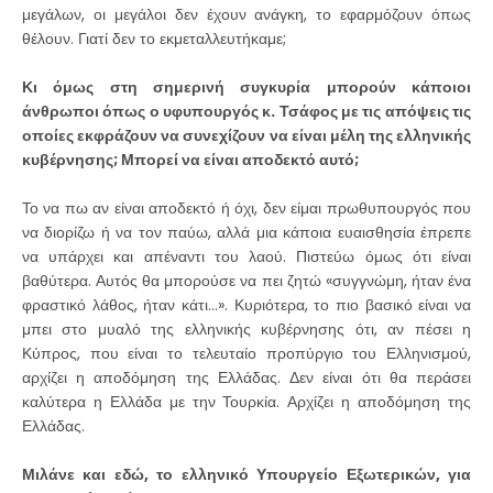
μεγάλων, οι μεγάλοι δεν έχουν ανάγκη, το εφαρμόζουν όπως
θέλουν. Γιατί δεν το εκμεταλλευτήκαμε;
Κι όμως στη σημερινή συγκυρία μπορούν κάποιοι
άνθρωποι όπως ο υφυπουργός κ. Τσάφος με τις απόψεις τις
οποίες εκφράζουν να συνεχίζουν να είναι μέλη της ελληνικής
κυβέρνησης; Μπορεί να είναι αποδεκτό αυτό;
Το να πω αν είναι αποδεκτό ή όχι, δεν είμαι πρωθυπουργός που
να διορίζω ή να τον παύω, αλλά μια κάποια ευαισθησία έπρεπε
να υπάρχει και απέναντι του λαού. Πιστεύω όμως ότι είναι
βαθύτερα. Αυτός θα μπορούσε να πει ζητώ «συγγνώμη, ήταν ένα
φραστικό λάθος, ήταν κάτι…». Κυριότερα, το πιο βασικό είναι να
μπει στο μυαλό της ελληνικής κυβέρνησης ότι, αν πέσει η
Κύπρος, που είναι το τελευταίο προπύργιο του Ελληνισμού,
αρχίζει η αποδόμηση της Ελλάδας. Δεν είναι ότι θα περάσει
καλύτερα η Ελλάδα με την Τουρκία. Αρχίζει η αποδόμηση της
Ελλάδας.
Μιλάνε και εδώ, το ελληνικό Υπουργείο Εξωτερικών, για