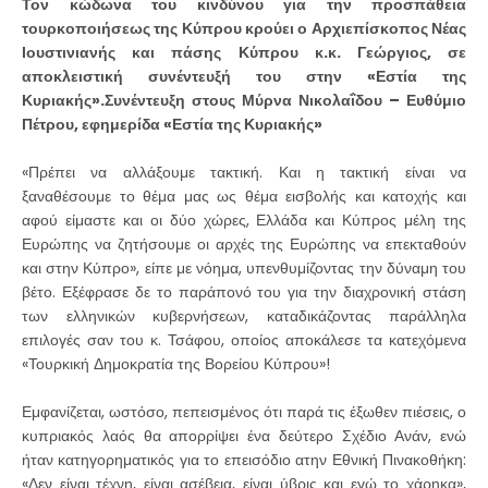
Τον κώδωνα του κινδύνου για την προσπάθεια
τουρκοποιήσεως της Κύπρου κρούει ο Αρχιεπίσκοπος Νέας
Ιουστινιανής και πάσης Κύπρου κ.κ. Γεώργιος, σε
αποκλειστική συνέντευξή του στην «Εστία της
Κυριακής».Συνέντευξη στους Μύρνα Νικολαΐδου – Ευθύμιο
Πέτρου, εφημερίδα «Εστία της Κυριακής»
«Πρέπει να αλλάξουμε τακτική. Και η τακτική είναι να
ξαναθέσουμε το θέμα μας ως θέμα εισβολής και κατοχής και
αφού είμαστε και οι δύο χώρες, Ελλάδα και Κύπρος μέλη της
Ευρώπης να ζητήσουμε οι αρχές της Ευρώπης να επεκταθούν
και στην Κύπρο», είπε με νόημα, υπενθυμίζοντας την δύναμη του
βέτο. Εξέφρασε δε το παράπονό του για την διαχρονική στάση
των ελληνικών κυβερνήσεων, καταδικάζοντας παράλληλα
επιλογές σαν του κ. Τσάφου, οποίος αποκάλεσε τα κατεχόμενα
«Τουρκική Δημοκρατία της Βορείου Κύπρου»!
Εμφανίζεται, ωστόσο, πεπεισμένος ότι παρά τις έξωθεν πιέσεις, ο
κυπριακός λαός θα απορρίψει ένα δεύτερο Σχέδιο Ανάν, ενώ
ήταν κατηγορηματικός για το επεισόδιο ατην Εθνική Πινακοθήκη:
«Δεν είναι τέχνη, είναι ασέβεια, είναι ύβρις και εγώ το χάρηκα»,