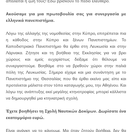
απειλείται η ζωή τους! Εδώ βρίσκουν το πεδίο ελεύθερο.
Ακούσαμε για μια πρωτοβουλία σας για συνεργασία με
ελληνικά πανεπιστήμια.
Λόγω της αλλαγής της νομοθεσίας στην Κύπρο, επιτρέπεται πια
η κάθοδος στην Κύπρο και ξένων Πανεπιστημίων. Το
Καποδιστριακό Πανεπιστήμιο θα έρθει στη Λευκωσία και στην
Λάρνακα. Ζήτησε και τη βοήθεια της Εκκλησίας για να βρει
χώρους και εμείς ευχαρίστως δείξαμε ότι θέλουμε να
συνεργαστούμε. Βοηθάμε στο να βρεθούν χώροι στην παλιά
πόλη της Λευκωσίας. Σήμερα είχαμε και μια συνάντηση με το
Πανεπιστήμιο της Θεσσαλίας που θα έρθει εκείνο μας είπε και
προτείνεται μάλιστα στον τόπο καταγωγής μου, την Αθηένου. Και
λόγω της ανάπτυξης εκεί μεγάλης κτηνοτροφίας μπορεί κάλλιστα
να δημιουργηθεί μια κτηνιατρική σχολή.
Έχετε βοηθήσει τη Σχολή Ναυτικών Δοκίμων. Δωρίσατε ένα
εκατομμύριο ευρώ.
Είναι ανάγκη να το κάνουμε. Μα όταν ζητούν βοήθεια, δεν θα