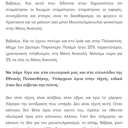
Βεβαίως. Και αυτά που δίδονται στην δημοσιότητα ότι
σταμάτησαν οι διωγμοί σταμάτησαν, σταμάτησαν οι σφαγές,
συνεχίζονται και στόχος είναι το ξεκαθάρισμα, να φύγουν οι
Χριστιανοί και να μείνουν εκεί μόνο Μουσουλμάνοι.Και γενικότερα
στην Μέση Ανατολή.
Βεβαίως. Και το έχουν πετύχει και στο Ιράκ και στην Παλαιστίνη.
Μέχρι τον Δεύτερο Παγκόσμιο Πόλεμο ήταν 20% περισσότερος
χριστιανικός πληθυσμός στη Μέση Ανατολή. Μιλούμε τώρα για
3% σε όλη τη Μέση Ανατολή.
Να πάμε λίγο και στα εσωτερικά μας και στο επεισόδιο της
Εθνικής Πινακοθήκης. Υπάρχουν όρια στην τέχνη, ειδικά
όταν δεν σέβεται την πίστη;
Δεν είναι τέχνη, είναι ασέβεια, είναι ύβρις και εγώ το χάρηκα.
Χάρηκα την αντίδραση που υπήρξε. Δεν είναι τέχνη αυτή. Όταν
κάποιος δεν θέτει όρια στον εαυτό του, πρέπει να τίθενται
εξωτερικά όρια από κάποιους άλλους. Γιατί δεν τόλμησαν να
κάνουν το ίδιο για τον μουσουλμανισμό, το ισλάμ; Βέβαια, γιατί