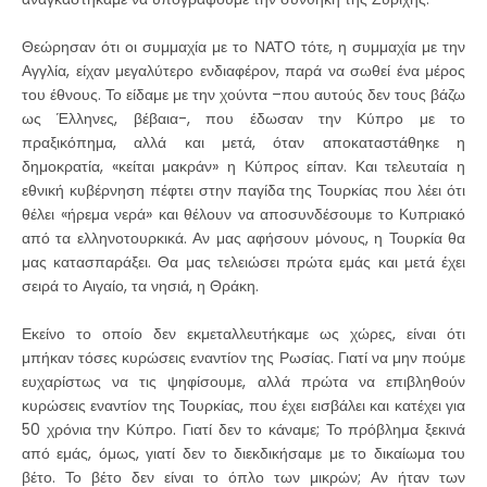
Θεώρησαν ότι οι συμμαχία με το ΝΑΤΟ τότε, η συμμαχία με την
Αγγλία, είχαν μεγαλύτερο ενδιαφέρον, παρά να σωθεί ένα μέρος
του έθνους. Το είδαμε με την χούντα –που αυτούς δεν τους βάζω
ως Έλληνες, βέβαια-, που έδωσαν την Κύπρο με το
πραξικόπημα, αλλά και μετά, όταν αποκαταστάθηκε η
δημοκρατία, «κείται μακράν» η Κύπρος είπαν. Και τελευταία η
εθνική κυβέρνηση πέφτει στην παγίδα της Τουρκίας που λέει ότι
θέλει «ήρεμα νερά» και θέλουν να αποσυνδέσουμε το Κυπριακό
από τα ελληνοτουρκικά. Αν μας αφήσουν μόνους, η Τουρκία θα
μας κατασπαράξει. Θα μας τελειώσει πρώτα εμάς και μετά έχει
σειρά το Αιγαίο, τα νησιά, η Θράκη.
Εκείνο το οποίο δεν εκμεταλλευτήκαμε ως χώρες, είναι ότι
μπήκαν τόσες κυρώσεις εναντίον της Ρωσίας. Γιατί να μην πούμε
ευχαρίστως να τις ψηφίσουμε, αλλά πρώτα να επιβληθούν
κυρώσεις εναντίον της Τουρκίας, που έχει εισβάλει και κατέχει για
50 χρόνια την Κύπρο. Γιατί δεν το κάναμε; Το πρόβλημα ξεκινά
από εμάς, όμως, γιατί δεν το διεκδικήσαμε με το δικαίωμα του
βέτο. Το βέτο δεν είναι το όπλο των μικρών; Αν ήταν των