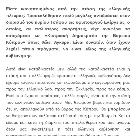
Είστε ικανοποιημένος από την στάση της ελληνικής
πλευράς; Προσεκλήθησαν πολύ μεγάλες αντιδράσεις στον
διορισμό του κυρίου Τσάφου ως υφυπουργού Ενέργειας, ο
οποίος, σε παλιότερες αναρτήσεις, είχε αναφέρει τα
κατεχόμενα ως «Κυπριακή Δημοκρατία της Βορείου
Κύπρου» όπως θέλει Άγκυρα. Είναι δυνατόν, όταν έχουν
λεχθεί τέτοια πράγματα, να είναι μέλος της ελληνικής
κυβέρνησης;
Αυτό είναι καταδικαστέο μεν, αλλά πιο καταδικαστέα είναι η
στάση που πολλές φορές κρατούν οι ελληνικές κυβερνήσεις. Δεν
έχουμε κανένα παράπονο και εκφράζουμε την ευγνωμοσύνη μας
προς τον ελληνικό λαό, προς την Εκκλησία, προς τον κόσμο.
Εκεί που έχουμε παράπονο, πολλές φορές, είναι από την στάση
των ελληνικών κυβερνήσεων. Μας θεωρούν βάρος και νομίζουν
ότι, αν απαλλαγούν από το βάρος της Κύπρου, θα μπορέσουν
να διαχειριστούν καλύτερα τα θέματά τους με την Τουρκία. Και το
είδαμε και κατά τη διάρκεια του απελευθερωτικού μας αγώνα,
όταν μας εγκατέλειψε η τότε ελληνική κυβέρνηση και
αναγκαστήκαμε να υπογράψουμε την συνθήκη της Ζυρίχης.