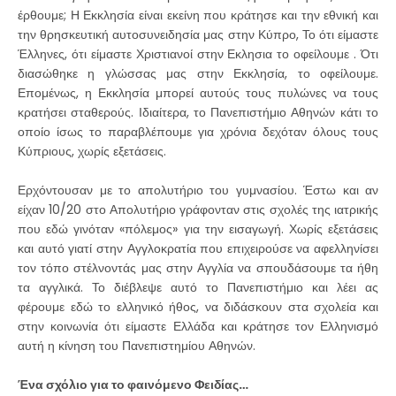
έρθουμε; Η Εκκλησία είναι εκείνη που κράτησε και την εθνική και
την θρησκευτική αυτοσυνειδησία μας στην Κύπρο, Το ότι είμαστε
Έλληνες, ότι είμαστε Χριστιανοί στην Εκλησια το οφείλουμε . Ότι
διασώθηκε η γλώσσας μας στην Εκκλησία, το οφείλουμε.
Επομένως, η Εκκλησία μπορεί αυτούς τους πυλώνες να τους
κρατήσει σταθερούς. Ιδιαίτερα, το Πανεπιστήμιο Αθηνών κάτι το
οποίο ίσως το παραβλέπουμε για χρόνια δεχόταν όλους τους
Κύπριους, χωρίς εξετάσεις.
Ερχόντουσαν με το απολυτήριο του γυμνασίου. Έστω και αν
είχαν 10/20 στο Απολυτήριο γράφονταν στις σχολές της ιατρικής
που εδώ γινόταν «πόλεμος» για την εισαγωγή. Χωρίς εξετάσεις
και αυτό γιατί στην Αγγλοκρατία που επιχειρούσε να αφελληνίσει
τον τόπο στέλνοντάς μας στην Αγγλία να σπουδάσουμε τα ήθη
τα αγγλικά. Το διέβλεψε αυτό το Πανεπιστήμιο και λέει ας
φέρουμε εδώ το ελληνικό ήθος, να διδάσκουν στα σχολεία και
στην κοινωνία ότι είμαστε Ελλάδα και κράτησε τον Ελληνισμό
αυτή η κίνηση του Πανεπιστημίου Αθηνών.
Ένα σχόλιο για το φαινόμενο Φειδίας…