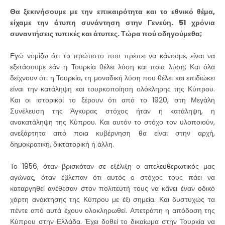
Θα ξεκινήσουμε με την επικαιρότητα και το εθνικό θέμα,
είχαμε την άτυπη συνάντηση στην Γενεύη. 51 χρόνια
συναντήσεις τυπικές και άτυπες. Τώρα πού οδηγούμεθα;
Εγώ νομίζω ότι το πρώτιστο που πρέπει να κάνουμε, είναι να
εξετάσουμε εάν η Τουρκία θέλει λύση και ποια λύση; Και όλα
δείχνουν ότι η Τουρκία, τη μοναδική λύση που θέλει και επιδιώκει
είναι την κατάληψη και τουρκοποίηση ολόκληρης της Κύπρου.
Και οι ιστορικοί το ξέρουν ότι από το 1920, στη Μεγάλη
Συνέλευση της Άγκυρας στόχος ήταν η κατάληψη, η
ανακατάληψη της Κύπρου. Και αυτόν το στόχο τον υλοποιούν,
ανεξάρτητα από ποια κυβέρνηση θα είναι στην αρχή,
δημοκρατική, δικτατορική ή άλλη.
Το 1956, όταν βρισκόταν σε εξέλιξη ο απελευθερωτικός μας
αγώνας, όταν έβλεπαν ότι αυτός ο στόχος τους πάει να
καταργηθεί ανέθεσαν στον πολιτευτή τους να κάνει έναν οδικό
χάρτη ανάκτησης της Κύπρου με έξι σημεία. Και δυστυχώς τα
πέντε από αυτά έχουν ολοκληρωθεί. Απετράπη η απόδοση της
Κύπρου στην Ελλάδα. Έχει δοθεί το δικαίωμα στην Τουρκία να