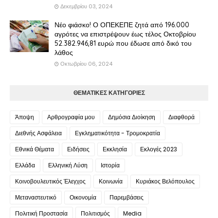
Δεκεμβρίου 03, 2024
Νέο φιάσκο! Ο ΟΠΕΚΕΠΕ ζητά από 196.000
αγρότες να επιστρέψουν έως τέλος Οκτοβρίου
52.382.946,81 ευρώ που έδωσε από δικό του
λάθος
Οκτωβρίου 06, 2024
ΘΕΜΑΤΙΚΕΣ ΚΑΤΗΓΟΡΙΕΣ
Άποψη
Αρθρογραφία μου
Δημόσια Διοίκηση
Διαφθορά
Διεθνής Ασφάλεια
Εγκληματικότητα - Τρομοκρατία
Εθνικά Θέματα
Ειδήσεις
Εκκλησία
Εκλογές 2023
Ελλάδα
Ελληνική Λύση
Ιστορία
Κοινοβουλευτικός Έλεγχος
Κοινωνία
Κυριάκος Βελόπουλος
Μεταναστευτικό
Οικονομία
Παρεμβάσεις
Πολιτική Προστασία
Πολιτισμός
Media