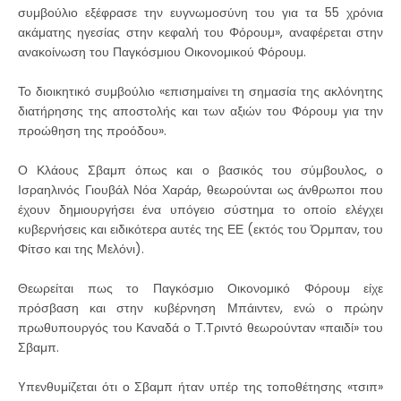
συμβούλιο εξέφρασε την ευγνωμοσύνη του για τα 55 χρόνια
ακάματης ηγεσίας στην κεφαλή του Φόρουμ», αναφέρεται στην
ανακοίνωση του Παγκόσμιου Οικονομικού Φόρουμ.
Το διοικητικό συμβούλιο «επισημαίνει τη σημασία της ακλόνητης
διατήρησης της αποστολής και των αξιών του Φόρουμ για την
προώθηση της προόδου».
Ο Κλάους Σβαμπ όπως και ο βασικός του σύμβουλος, ο
Ισραηλινός Γιουβάλ Νόα Χαράρ, θεωρούνται ως άνθρωποι που
έχουν δημιουργήσει ένα υπόγειο σύστημα το οποίο ελέγχει
κυβερνήσεις και ειδικότερα αυτές της ΕΕ (εκτός του Όρμπαν, του
Φίτσο και της Μελόνι).
Θεωρείται πως το Παγκόσμιο Οικονομικό Φόρουμ είχε
πρόσβαση και στην κυβέρνηση Μπάιντεν, ενώ ο πρώην
πρωθυπουργός του Καναδά ο Τ.Τριντό θεωρούνταν «παιδί» του
Σβαμπ.
Yπενθυμίζεται ότι ο Σβαμπ ήταν υπέρ της τοποθέτησης «τσιπ»