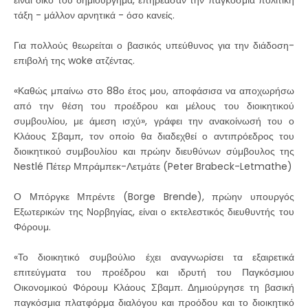
τάξη - μάλλον αρνητικά - όσο κανείς.
Για πολλούς θεωρείται ο βασικός υπεύθυνος για την διάδοση-
επιβολή της woke ατζέντας.
«Καθώς μπαίνω στο 88ο έτος μου, αποφάσισα να αποχωρήσω
από την θέση του προέδρου και μέλους του διοικητικού
συμβουλίου, με άμεση ισχύ», γράφει την ανακοίνωσή του ο
Κλάους Σβαμπ, τον οποίο θα διαδεχθεί ο αντιπρόεδρος του
διοικητικού συμβουλίου και πρώην διευθύνων σύμβουλος της
Nestlé Πέτερ Μπράμπεκ-Λετμάτε (Peter Brabeck-Letmathe)
Ο Μπόργκε Μπρέντε (Borge Brende), πρώην υπουργός
Εξωτερικών της Νορβηγίας, είναι ο εκτελεστικός διευθυντής του
Φόρουμ.
«Το διοικητικό συμβούλιο έχει αναγνωρίσει τα εξαιρετικά
επιτεύγματα του προέδρου και ιδρυτή του Παγκόσμιου
Οικονομικού Φόρουμ Κλάους Σβαμπ. Δημιούργησε τη βασική
παγκόσμια πλατφόρμα διαλόγου και προόδου και το διοικητικό