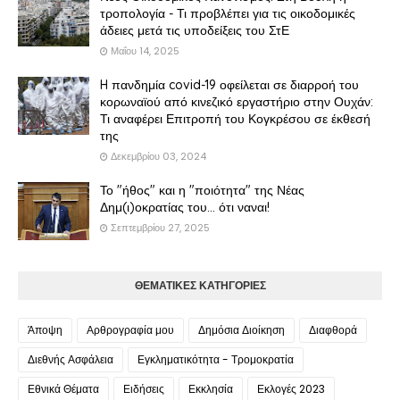
τροπολογία - Τι προβλέπει για τις οικοδομικές
άδειες μετά τις υποδείξεις του ΣτΕ
Μαΐου 14, 2025
H πανδημία covid-19 οφείλεται σε διαρροή του
κορωναϊού από κινεζικό εργαστήριο στην Ουχάν:
Τι αναφέρει Επιτροπή του Κογκρέσου σε έκθεσή
της
Δεκεμβρίου 03, 2024
Το "ήθος" και η "ποιότητα" της Νέας
Δημ(ι)οκρατίας του... ότι ναναι!
Σεπτεμβρίου 27, 2025
ΘΕΜΑΤΙΚΕΣ ΚΑΤΗΓΟΡΙΕΣ
Άποψη
Αρθρογραφία μου
Δημόσια Διοίκηση
Διαφθορά
Διεθνής Ασφάλεια
Εγκληματικότητα - Τρομοκρατία
Εθνικά Θέματα
Ειδήσεις
Εκκλησία
Εκλογές 2023