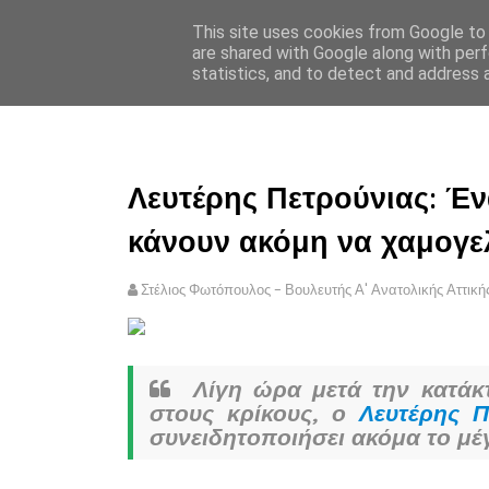
This site uses cookies from Google to d
ΣΤΕΛΙΟΣ ΦΩΤΟΠΟΥΛΟΣ
are shared with Google along with perf
statistics, and to detect and address 
ΑΡΧΙΚΗ
ΠΟΛΙΤΙΚΗ ΑΠΟ
Λευτέρης Πετρούνιας: Έ
κάνουν ακόμη να χαμογελά
Στέλιος Φωτόπουλος - Βουλευτής Α' Ανατολικής Αττική
Λίγη ώρα μετά την κατάκτ
στους κρίκους, ο
Λευτέρης Π
συνειδητοποιήσει ακόμα το μέγ