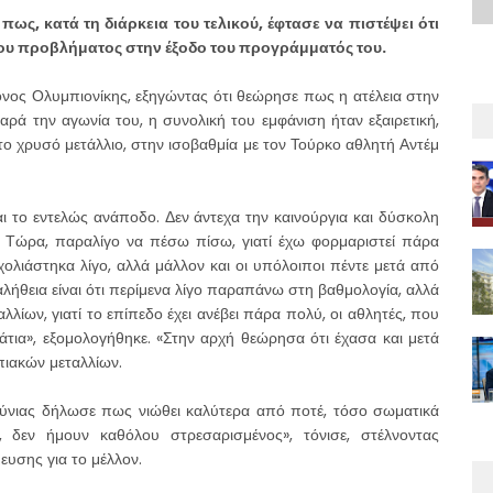
ς, κατά τη διάρκεια του τελικού, έφτασε να πιστέψει ότι
του προβλήματος στην έξοδο του προγράμματός του.
νος Ολυμπιονίκης, εξηγώντας ότι θεώρησε πως η ατέλεια στην
ρά την αγωνία του, η συνολική του εμφάνιση ήταν εξαιρετική,
 το χρυσό μετάλλιο, στην ισοβαθμία με τον Τούρκο αθλητή Αντέμ
αι το εντελώς ανάποδο. Δεν άντεχα την καινούργια και δύσκολη
. Τώρα, παραλίγο να πέσω πίσω, γιατί έχω φορμαριστεί πάρα
λιάστηκα λίγο, αλλά μάλλον και οι υπόλοιποι πέντε μετά από
 αλήθεια είναι ότι περίμενα λίγο παραπάνω στη βαθμολογία, αλλά
λλίων, γιατί το επίπεδο έχει ανέβει πάρα πολύ, οι αθλητές, που
μάτια», εξομολογήθηκε. «Στην αρχή θεώρησα ότι έχασα και μετά
πιακών μεταλλίων.
ούνιας δήλωσε πως νιώθει καλύτερα από ποτέ, τόσο σωματικά
, δεν ήμουν καθόλου στρεσαρισμένος», τόνισε, στέλνοντας
ευσης για το μέλλον.