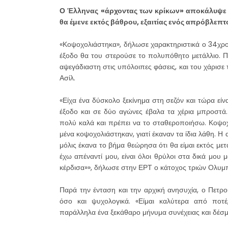
Ο Έλληνας «άρχοντας των κρίκων» αποκάλυψε πω
θα έμενε εκτός βάθρου, εξαιτίας ενός απρόβλεπ
«Κοψοχολιάστηκα», δήλωσε χαρακτηριστικά ο 34χρο
έξοδο θα του στερούσε το πολυπόθητο μετάλλιο. Πα
αψεγάδιαστη στις υπόλοιπες φάσεις, και του χάρισε
Ασίλ.
«Είχα ένα δύσκολο ξεκίνημα στη σεζόν και τώρα είν
έξοδο και σε δύο αγώνες έβαλα τα χέρια μπροστά
πολύ καλά και πρέπει να το σταθεροποιήσω. Κοψοχο
μένα κοψοχολιάστηκαν, γιατί έκαναν τα ίδια λάθη. Η
μόλις έκανα το βήμα θεώρησα ότι θα είμαι εκτός μετα
έχω απέναντί μου, είναι όλοι θρύλοι στα δικά μου 
κέρδισα»», δήλωσε στην ΕΡΤ ο κάτοχος τριών Ολυμ
Παρά την ένταση και την αρχική ανησυχία, ο Πετρ
όσο και ψυχολογικά. «Είμαι καλύτερα από ποτέ
παράλληλα ένα ξεκάθαρο μήνυμα συνέχειας και δέσμ