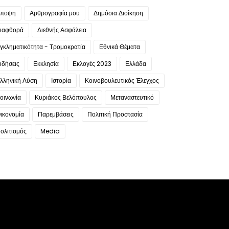
ποψη
Αρθρογραφία μου
Δημόσια Διοίκηση
ιαφθορά
Διεθνής Ασφάλεια
γκληματικότητα - Τρομοκρατία
Εθνικά Θέματα
ιδήσεις
Εκκλησία
Εκλογές 2023
Ελλάδα
λληνική Λύση
Ιστορία
Κοινοβουλευτικός Έλεγχος
οινωνία
Κυριάκος Βελόπουλος
Μεταναστευτικό
ικονομία
Παρεμβάσεις
Πολιτική Προστασία
ολιτισμός
Media