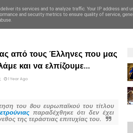
eliver its services and to analyze traffic. Your IP address and 
ormance and security metrics to ensure quality of service, gen
abuse.
ΡΡΗΤΟΥ
GDPR
OΡΟΙ ΚΑΙ ΠΡΟΫΠΟΘEΣΕΙΣ ΕΝΟΙΚIΑΣΗΣ
ΟΡΟΙ ΚΑΙ 
νας από τους Έλληνες που μας
με και να ελπίζουμε...
ς
1 Year Ago
ηση του 8ου ευρωπαϊκού του τίτλου
ετρούνιας
παραδέχθηκε ότι δεν έχει
εθος της τεράστιας επιτυχίας του.