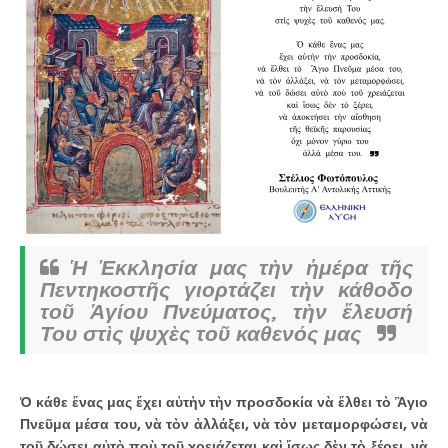
Ἡ Ἐκκλησία μας τὴν ἡμέρα τῆς
Πεντηκοστῆς γιορτάζει τὴν κάθοδο
τοῦ Ἁγίου Πνεύματος, τὴν ἔλευσή
Του στὶς ψυχὲς τοῦ καθενός μας
Ὁ κάθε ἕνας μας ἔχει αὐτὴν τὴν προσδοκία νὰ ἔλθει τὸ Ἂγιο
Πνεῦμα μέσα του, νὰ τὸν ἀλλάξει, νὰ τὸν μεταμορφώσει, νὰ
τοῦ δώσει αὐτὸ ποὺ τοῦ χρειάζεται καὶ ἴσως δὲν τὸ ξέρει, νὰ