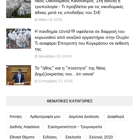
Νέος Οικοδομικός Κανονισμός: Στη Βουλή η
τροπολογία - Τι προβλέπει για τις οικοδομικές
άδειες μετά τις υποδείξεις του ΣτΕ
Μαΐου 14, 2025
H πανδημία covid-19 οφείλεται σε διαρροή του
κορωναϊού από κινεζικό εργαστήριο στην Ουχάν:
Τι αναφέρει Επιτροπή του Κογκρέσου σε έκθεσή
της
Δεκεμβρίου 03, 2024
Το "ήθος" και η "ποιότητα" της Νέας
Δημ(ι)οκρατίας του... ότι ναναι!
Σεπτεμβρίου 27, 2025
ΘΕΜΑΤΙΚΕΣ ΚΑΤΗΓΟΡΙΕΣ
Άποψη
Αρθρογραφία μου
Δημόσια Διοίκηση
Διαφθορά
Διεθνής Ασφάλεια
Εγκληματικότητα - Τρομοκρατία
Εθνικά Θέματα
Ειδήσεις
Εκκλησία
Εκλογές 2023