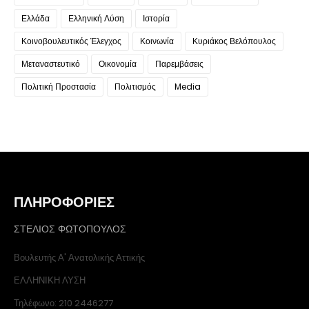
Ελλάδα
Ελληνική Λύση
Ιστορία
Κοινοβουλευτικός Έλεγχος
Κοινωνία
Κυριάκος Βελόπουλος
Μεταναστευτικό
Οικονομία
Παρεμβάσεις
Πολιτική Προστασία
Πολιτισμός
Media
ΠΛΗΡΟΦΟΡΙΕΣ
ΣΤΕΛΙΟΣ ΦΩΤΟΠΟΥΛΟΣ
Βουλευτής Α' Ανατολικής Αττικής
ΕΛΛΗΝΙΚΗ ΛΥΣΗ
Τηλέφωνο: 210 2446277