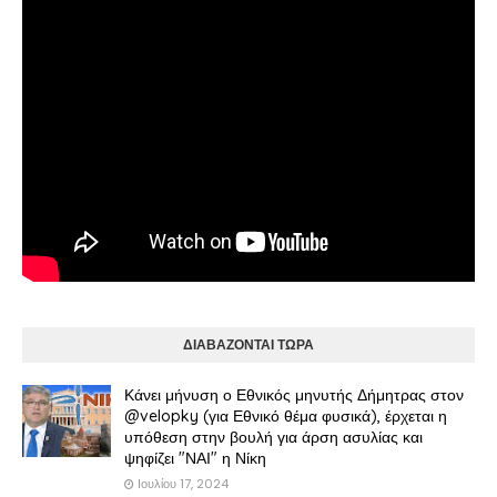
ΔΙΑΒΑΖΟΝΤΑΙ ΤΩΡΑ
Κάνει μήνυση ο Εθνικός μηνυτής Δήμητρας στον
@velopky (για Εθνικό θέμα φυσικά), έρχεται η
υπόθεση στην βουλή για άρση ασυλίας και
ψηφίζει "ΝΑΙ" η Νίκη
Ιουλίου 17, 2024